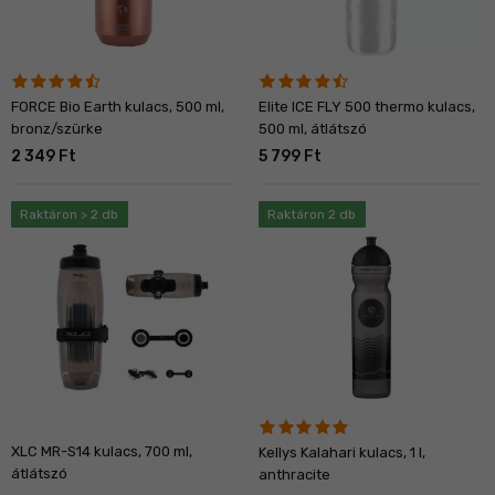
FORCE Bio Earth kulacs, 500 ml,
Elite ICE FLY 500 thermo kulacs,
bronz/szürke
500 ml, átlátszó
2 349 Ft
5 799 Ft
Raktáron > 2 db
Raktáron 2 db
XLC MR-S14 kulacs, 700 ml,
Kellys Kalahari kulacs, 1 l,
átlátszó
anthracite