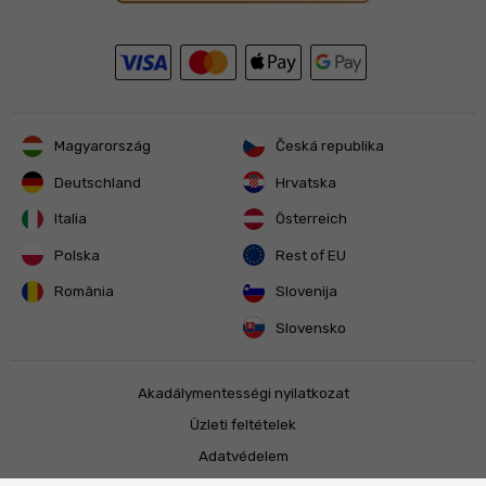
Magyarország
Česká republika
Deutschland
Hrvatska
Italia
Österreich
Polska
Rest of EU
România
Slovenija
Slovensko
Akadálymentességi nyilatkozat
Üzleti feltételek
Adatvédelem