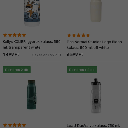
Kellys KOLIBRI gyerek kulacs, 550
Pas Normal Studios Logo Bidon
ml, transparent white
kulacs, 500 ml, off white
1 499 Ft
6 599 Ft
Kisker ár 1 999 Ft
Raktáron 2 db
Raktáron > 2 db
Leatt DuoValve kulacs, 750 ml,