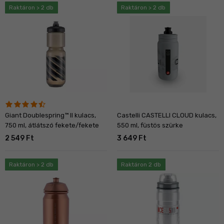
Raktáron > 2 db
Raktáron > 2 db
Giant Doublespring™ II kulacs,
Castelli CASTELLI CLOUD kulacs,
750 ml, átlátszó fekete/fekete
550 ml, füstös szürke
2 549 Ft
3 649 Ft
Raktáron > 2 db
Raktáron 2 db