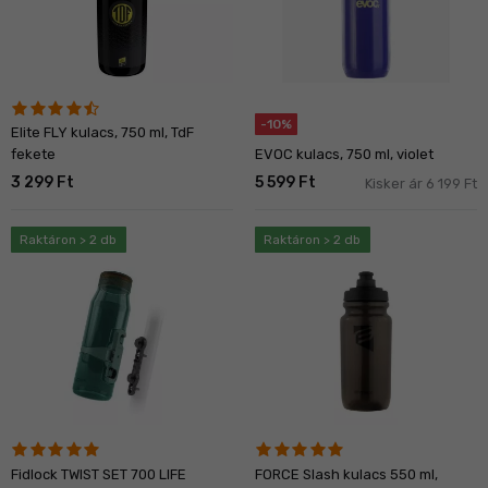
-10%
Elite FLY kulacs, 750 ml, TdF
EVOC kulacs, 750 ml, violet
fekete
3 299 Ft
5 599 Ft
Kisker ár 6 199 Ft
Raktáron > 2 db
Raktáron > 2 db
Fidlock TWIST SET 700 LIFE
FORCE Slash kulacs 550 ml,