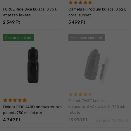
FORCE Ride Bike kulacs, 0.75 l,
CamelBak Podium kulacs, 0.62 l,
átlátszó fekete
coral sunset
2 349 Ft
5 499 Ft
Raktáron > 2 db
Most nem elérhető
Fidlock TWIST kulacs +
kulacstartó vázra szett, 750 ml,
Fidlock FIDGUARD antibakteriális
fekete
palack, 750 ml, fekete
4 749 Ft
13 990 Ft
Kisker ár 16 490 Ft