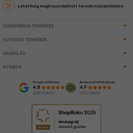
Lehetőség meghosszabbított termékvisszaküldésre
arrow_drop_up
KERÉKPÁROS TERMÉKEK
arrow_drop_up
OUTDOOR TERMÉKEK
arrow_drop_up
VÁSÁRLÁS
arrow_drop_up
MTBIKER
Google értékelés
Árukereső értékelések
4.8
4.9
4 788 értékelés
3 101 értékelés