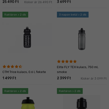
25 490 Ft
3 699 Ft
Kisker ár 26 490 Ft
Raktáron > 2 db
3 napon belül > 2 db
Elite FLY TEX kulacs, 750 ml,
smoke
CTM Trice kulacs, 0.6 l, fekete
1 499 Ft
2 399 Ft
Kisker ár 3 099 Ft
Raktáron > 2 db
Raktáron > 2 db