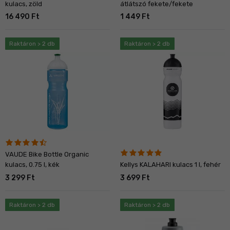
kulacs, zöld
átlátszó fekete/fekete
16 490 Ft
1 449 Ft
Raktáron > 2 db
Raktáron > 2 db
VAUDE Bike Bottle Organic
kulacs, 0.75 l, kék
Kellys KALAHARI kulacs 1 l, fehér
3 299 Ft
3 699 Ft
Raktáron > 2 db
Raktáron > 2 db