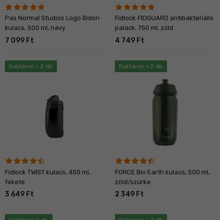
Pas Normal Studios Logo Bidon
Fidlock FIDGUARD antibakteriális
kulacs, 500 ml, navy
palack, 750 ml, zöld
7 099 Ft
4 749 Ft
Raktáron > 2 db
Raktáron > 2 db
Fidlock TWIST kulacs, 450 ml,
FORCE Bio Earth kulacs, 500 ml,
fekete
zöld/szürke
3 649 Ft
2 349 Ft
Raktáron 2 db
Raktáron > 2 db