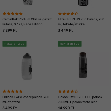
CamelBak Podium Chill szigetelt
Elite JET PLUS 750 kulacs, 750
kulacs, 0.62 l, Race Edition
ml, fekete/szürke
7 299 Ft
3 449 Ft
Raktáron 2 db
Raktáron 1 db
Fidlock TWIST cserepalack, 750
Fidlock TWIST 700 LIFE palack,
ml, átlátszó
700 ml, + palacktartó alap
5 499 Ft
14 990 Ft