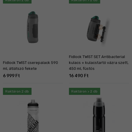
Fidlock TWIST SET Antibacterial
Fidlock TWIST cserepalack 590
kulacs + kulacstartó vázra szett,
ml, átlátszó fekete
450 ml, füstös
6 999 Ft
16 490 Ft
Raktáron 2 db
Raktáron > 2 db