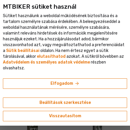
MTBIKER sütiket használ
pa legnagyobb kerékpáros portálja
Ellenőrzött webáruház több 
Sütiket használunk a weboldal működésének biztosítása és a
shopping_cart
person
menu
HU
tartalom személyre szabása érdekében. A beleegyezéseddel a
weboldal használatának mérésére, személyre szabására,
Keresés
search
valamint releváns hirdetések és információk megjelenítésére
használjuk ezeket. Ha a hozzájárulásodat adod, bármikor
visszavonhatod azt, vagy megváltoztathatod a preferenciáidat
navigate_next
navigate_next
navigate_next
Shop
Kiegészítők
Kulacsok
Kulacsok
a
Sütik beállításai
oldalon. Ha nem értesz egyet a sütik
tárolásával, akkor
elutasíthatod
azokat. A sütikről bővebben az
Adatvédelem és személyes adatok védelme
részben
KERÉKPÁROS KULACSOK ÉS BIDONOK
olvashatsz.
tune
sort
Szűrés
Rendezés
arrow_forward
Elfogadom
Raktáron > 2 db
Raktáron > 2 db
Beállítások szerkesztése
Visszautasítom