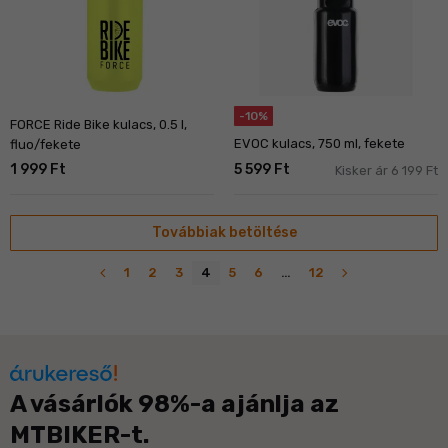
-10%
FORCE Ride Bike kulacs, 0.5 l,
EVOC kulacs, 750 ml, fekete
fluo/fekete
1 999 Ft
5 599 Ft
Kisker ár 6 199 Ft
Továbbiak betöltése
navigate_before
navigate_next
1
2
3
4
5
6
…
12
A vásárlók 98%-a ajánlja az
MTBIKER-t.