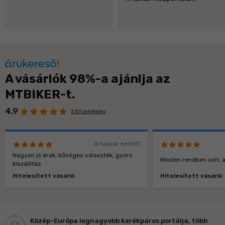
A vásárlók 98%-a ajánlja az
MTBIKER-t.
4.9
3 101 értékelés
4 nappal ezelőtt
Nagyon jó árak, bőséges választék, gyors
Minden rendben volt, a
kiszállítás
Hitelesített vásárló
Hitelesített vásárló
Közép-Európa legnagyobb kerékpáros portálja, több