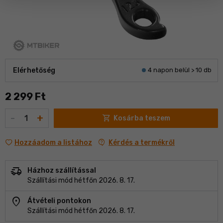
Elérhetőség
4 napon belül > 10 db
2 299 Ft
Mennyiség
-
+
shopping_cart
Kosárba teszem
contact_support
Kérdés a termékről
Hozzáadom a listához
delivery_truck_speed
Házhoz szállítással
Szállítási mód hétfőn 2026. 8. 17.
location_on
Átvételi pontokon
Szállítási mód hétfőn 2026. 8. 17.