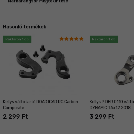
Márkarangsor megtekintése
Hasonló termékek
Raktáron 1 db
Raktáron 1 db
Kellys váltótartó ROAD ICAD RC Carbon
Kellys P DER 0110 vált
Composite
DYNAMIC TAx12 2018
2 299 Ft
3 299 Ft