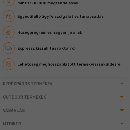
mint 1 500 000 megrendeléssel
Egyedülálló ügyfélszolgálat és tanácsadás
Hűségprogram és nagyon jó árak
Expressz kiszállítás raktárról
Lehetőség meghosszabbított termékvisszaküldésre
arrow_drop_up
KERÉKPÁROS TERMÉKEK
arrow_drop_up
OUTDOOR TERMÉKEK
arrow_drop_up
VÁSÁRLÁS
arrow_drop_up
MTBIKER