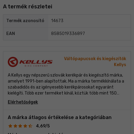
A termék részletei
Termék azonosító
14673
EAN
8585019336897
Váltópapucsok és kiegészítők
Kellys
A Kellys egy népszerű szlovák kerékpár és kiegészítő márka,
amelyet 1991-ben alapítottak. Ma a márka termékkínálata a
szabadidős és az igényesebb kerékpárosokat egyaránt
kielégíti. Több ezer terméket kínál, köztük több mint 150
kerékpármodellt, klasszikus és egyre népszerűbb elektromos
Elérhetőségek
kerékpárokat egyaránt. A Kellys a minőség és a teljesítmény
iránti elkötelezettségéről ismert, hangsúlyt fektetve az
innovációra és a modern dizájnra. Gyakran használ modern
A márka átlagos értékelése a kategóriában
technológiát és anyagokat, hogy a kerékpárosok számára a
4,69/5
legtökéletesebb kerékpározási élményt nyújtsa.