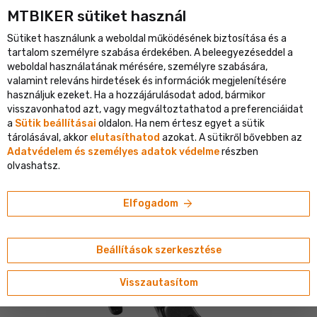
MTBIKER sütiket használ
ép-Európa legnagyobb kerékpáros portálja
Ellenőrzött webáruhá
Sütiket használunk a weboldal működésének biztosítása és a
shopping_cart
person
menu
HU
tartalom személyre szabása érdekében. A beleegyezéseddel a
weboldal használatának mérésére, személyre szabására,
Keresés
search
valamint releváns hirdetések és információk megjelenítésére
használjuk ezeket. Ha a hozzájárulásodat adod, bármikor
visszavonhatod azt, vagy megváltoztathatod a preferenciáidat
me
navigate_next
navigate_next
navigate_next
Alkatrészek
Vázak és váltópapucsok
Váltópapucsok és kiegészítők
a
Sütik beállításai
oldalon. Ha nem értesz egyet a sütik
tárolásával, akkor
elutasíthatod
azokat. A sütikről bővebben az
Kellys
Adatvédelem és személyes adatok védelme
részben
Kellys MTB váltótartó ICAD HT Carbon
olvashatsz.
Composite 2012
arrow_forward
Elfogadom
Beállítások szerkesztése
Visszautasítom