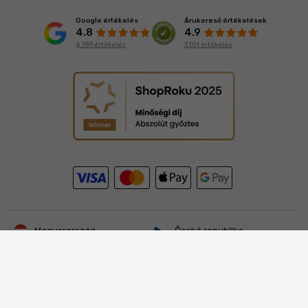
Google értékelés
Árukereső értékelések
4.8
4.9
4 789 értékelés
3 101 értékelés
Magyarország
Česká republika
Deutschland
Hrvatska
Italia
Österreich
Polska
Rest of EU