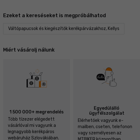
Ezeket a kereséseket is megpróbálhatod
Váltópapucsok és kiegészítők kerékpárvázakhoz, Kellys
Miért vásárolj nálunk
Egyedülálló
1 500 000+ megrendelés
ügyfélszolgálat
Több tízezer elégedett
Elérhetőek vagyunk e-
vásárlóval mi vagyunk a
mailben, cseten, telefonon
legnagyobb kerékpáros
vagy személyesen az
webáruház Szlovákiában.
MTBIKER központban.