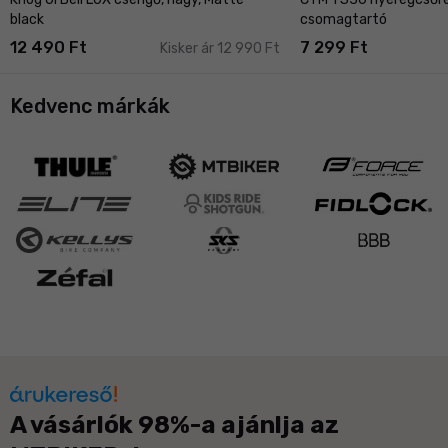
black
csomagtartó
12 490 Ft
7 299 Ft
Kisker ár 12 990 Ft
Kedvenc márkák
A vásárlók 98%-a ajánlja az