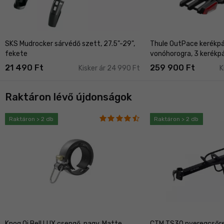
SKS Mudrocker sárvédő szett, 27.5"-29",
Thule OutPace kerékpá
fekete
vonóhorogra, 3 kerékp
21 490 Ft
259 900 Ft
Kisker ár 24 990 Ft
K
Raktáron lévő újdonságok
Raktáron > 2 db
Raktáron > 2 db
Knog Oi Bell LUX csengő, nagy, Matte
CTM TS30 nyeregcsőre