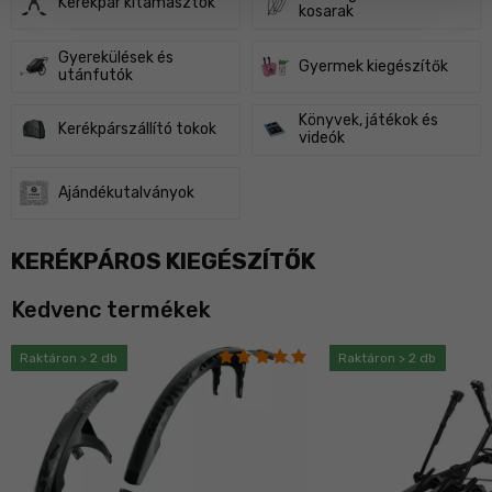
Kerékpár kitámasztók
kosarak
Gyerekülések és
Gyermek kiegészítők
utánfutók
Könyvek, játékok és
Kerékpárszállító tokok
videók
Ajándékutalványok
KERÉKPÁROS KIEGÉSZÍTŐK
Kedvenc termékek
Raktáron > 2 db
Raktáron > 2 db