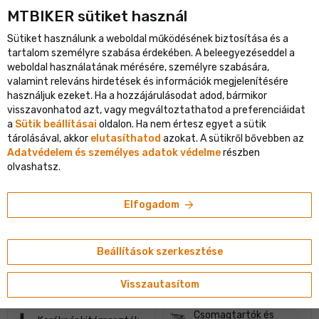
MTBIKER sütiket használ
ópa legnagyobb kerékpáros portálja
Ellenőrzött webáruház több 
Sütiket használunk a weboldal működésének biztosítása és a
shopping_cart
person
menu
HU
tartalom személyre szabása érdekében. A beleegyezéseddel a
weboldal használatának mérésére, személyre szabására,
Keresés
search
valamint releváns hirdetések és információk megjelenítésére
használjuk ezeket. Ha a hozzájárulásodat adod, bármikor
visszavonhatod azt, vagy megváltoztathatod a preferenciáidat
navigate_next
Shop
Kiegészítők
a
Sütik beállításai
oldalon. Ha nem értesz egyet a sütik
tárolásával, akkor
elutasíthatod
azokat. A sütikről bővebben az
Adatvédelem és személyes adatok védelme
részben
Kerékpártartók
Autós kerékpártartók
olvashatsz.
Kulacsok
Kulacstartók
arrow_forward
Elfogadom
Sárvédők
Csengők
Beállítások szerkesztése
Vázvédők
Lakatok
Visszautasítom
Csomagtartók és