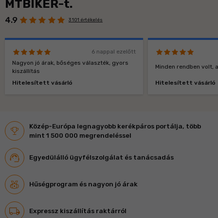
MTBIKER-t.
4.9
3 101 értékelés
6 nappal ezelőtt
Nagyon jó árak, bőséges választék, gyors
Minden rendben volt, a
kiszállítás
Hitelesített vásárló
Hitelesített vásárló
Közép-Európa legnagyobb kerékpáros portálja, több
mint 1 500 000 megrendeléssel
Egyedülálló ügyfélszolgálat és tanácsadás
Hűségprogram és nagyon jó árak
Expressz kiszállítás raktárról