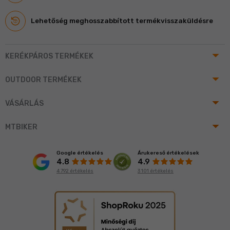
Lehetőség meghosszabbított termékvisszaküldésre
arrow_drop_up
KERÉKPÁROS TERMÉKEK
arrow_drop_up
OUTDOOR TERMÉKEK
arrow_drop_up
VÁSÁRLÁS
arrow_drop_up
MTBIKER
Google értékelés
Árukereső értékelések
4.8
4.9
4 792 értékelés
3 101 értékelés