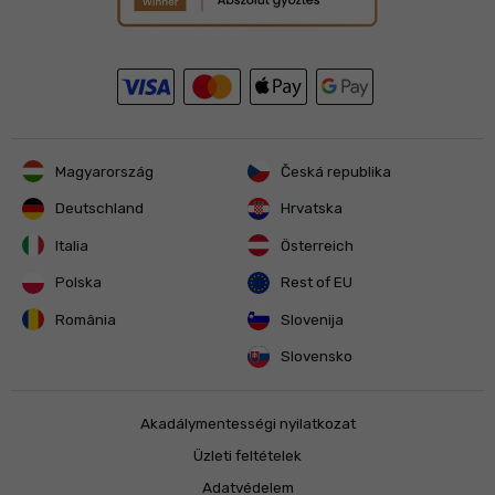
Magyarország
Česká republika
Deutschland
Hrvatska
Italia
Österreich
Polska
Rest of EU
România
Slovenija
Slovensko
Akadálymentességi nyilatkozat
Üzleti feltételek
Adatvédelem