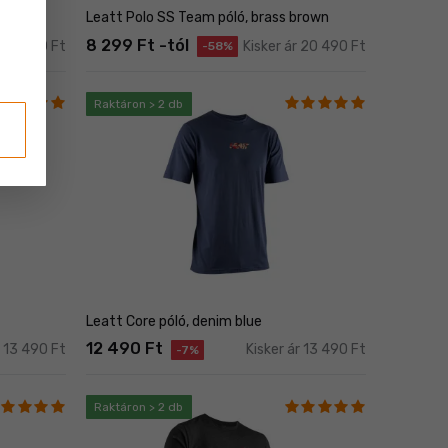
Leatt Polo SS Team póló, brass brown
8 299 Ft -tól
r 12 490 Ft
Kisker ár 20 490 Ft
-58%
Raktáron > 2 db
Leatt Core póló, denim blue
12 490 Ft
r 13 490 Ft
Kisker ár 13 490 Ft
-7%
Raktáron > 2 db