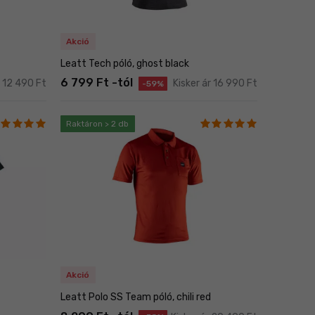
Akció
Leatt Tech póló, ghost black
6 799 Ft -tól
r 12 490 Ft
Kisker ár 16 990 Ft
-59%
Raktáron > 2 db
Akció
Leatt Polo SS Team póló, chili red