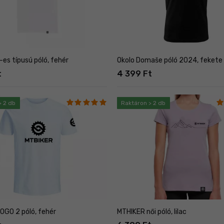
es típusú póló, fehér
Okolo Domaše póló 2024, fekete
t
4 399 Ft
> 2 db
Raktáron > 2 db
OGO 2 póló, fehér
MTHIKER női póló, lilac