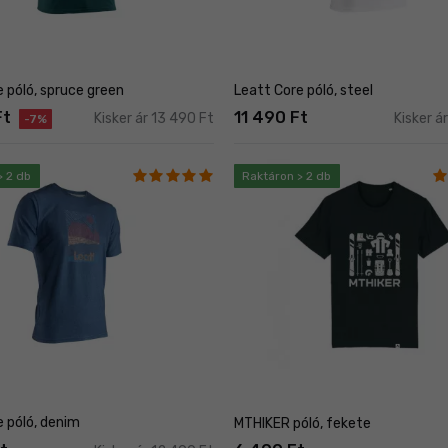
 póló, spruce green
Leatt Core póló, steel
Ft
11 490 Ft
Kisker ár 13 490 Ft
Kisker á
-7%
> 2 db
Raktáron > 2 db
e póló, denim
MTHIKER póló, fekete