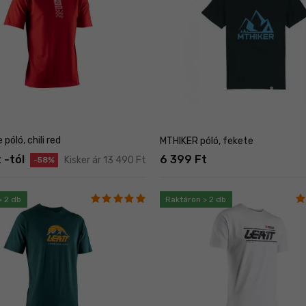
póló, chili red
MTHIKER póló, fekete
 -tól
6 399 Ft
Kisker ár 13 490 Ft
-58%
> 2 db
Raktáron > 2 db