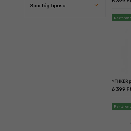
6 399 F
Sportág típusa
Raktáron 
MTHIKER p
6 399 F
Raktáron 