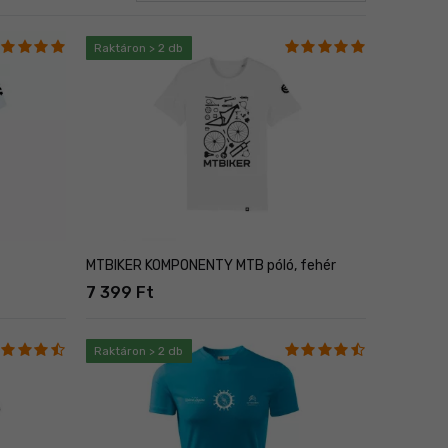
Raktáron > 2 db
MTBIKER KOMPONENTY MTB póló, fehér
7 399 Ft
Raktáron > 2 db