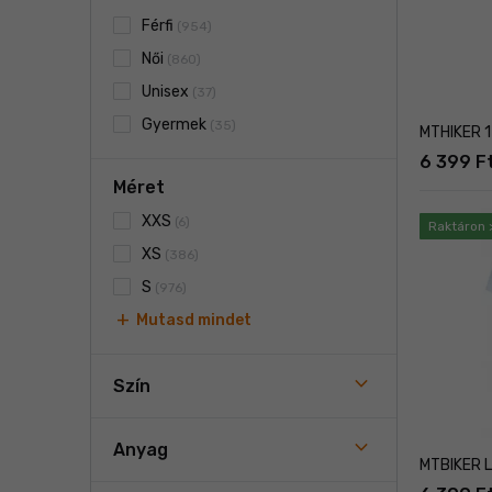
Férfi
(954)
Női
(860)
Unisex
(37)
Gyermek
(35)
MTHIKER 1-
6 399 F
Méret
XXS
(6)
Raktáron 
XS
(386)
S
(976)
add
Mutasd mindet
Szín
Anyag
MTBIKER L