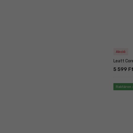
Akció
Leatt Core 
5 599 Ft
Raktáron 