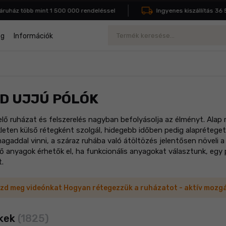
áz több mint 1 500 000 rendeléssel
Ingyenes kiszállítás 36 500 
Keresés
og
Információk
D UJJÚ PÓLÓK
lő ruházat és felszerelés nagyban befolyásolja az élményt. Alap 
eten külső rétegként szolgál, hidegebb időben pedig alaprétege
magaddal vinni, a száraz ruhába való átöltözés jelentősen növeli 
ő anyagok érhetők el, ha funkcionális anyagokat választunk, egy 
t.
zd meg videónkat Hogyan rétegezzük a ruházatot - aktív mozg
kek
(1825)