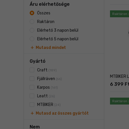
Áru elérhetősége
Összes
Raktáron 
Raktáron
Elérhető 3 napon belül
Elérhető 5 napon belül
add
Mutasd mindet
Gyártó
Craft
(189)
MTBIKER L
Fjällräven
(66)
6 399 F
Karpos
(161)
Leatt
(26)
Raktáron 
MTBIKER
(24)
add
Mutasd az összes gyártót
Nem