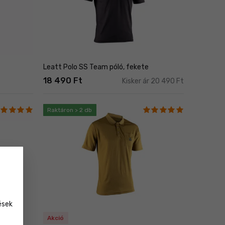
Leatt Polo SS Team póló, fekete
18 490 Ft
Kisker ár 20 490 Ft
Raktáron > 2 db
ések
Akció