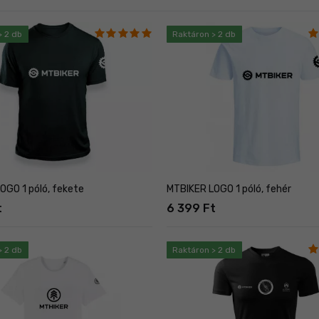
> 2 db
Raktáron > 2 db
OGO 1 póló, fekete
MTBIKER LOGO 1 póló, fehér
t
6 399 Ft
> 2 db
Raktáron > 2 db