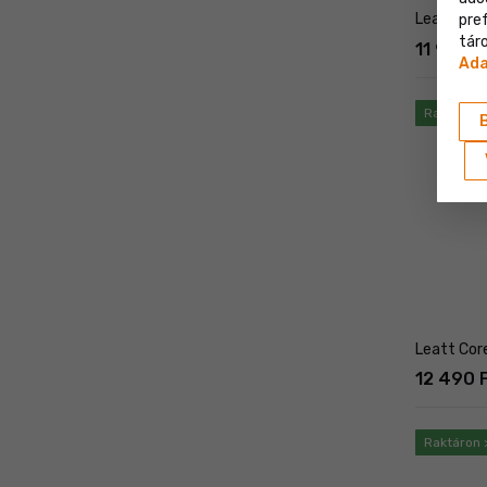
Leatt Core
pre
táro
11 990 F
Ada
Raktáron 
Leatt Cor
12 490 
Raktáron 