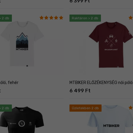
t
6 399 Ft
> 2 db
Raktáron > 2 db
óló, fehér
MTBIKER ELŐZÉKENYSÉG női póló,
t
6 499 Ft
> 2 db
Üzletekben 2 db