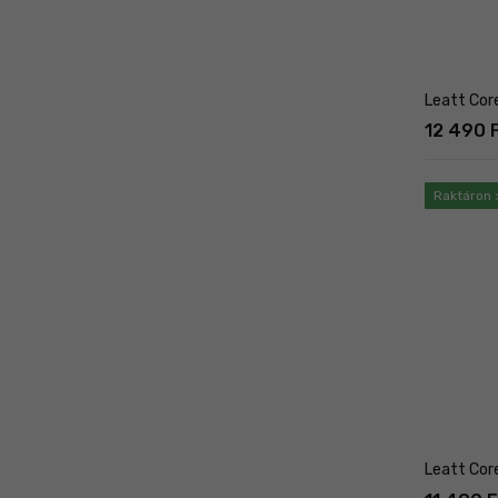
Leatt Core
12 490 
Raktáron 
Leatt Cor