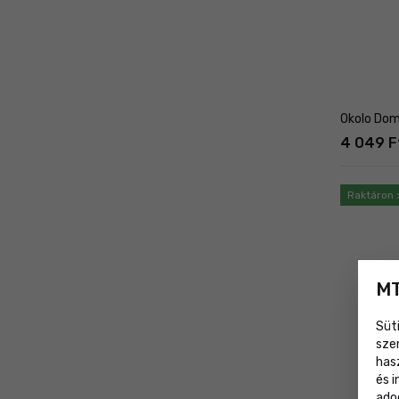
Okolo Dom
4 049 F
Raktáron 
MT
Süt
sze
has
és 
ado