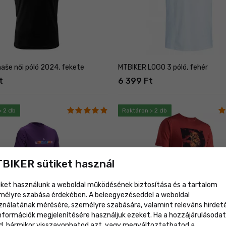
aše női póló 2024, fekete
MTBIKER LOGO 3 póló, fehér
t
6 399 Ft
> 2 db
Raktáron > 2 db
BIKER sütiket használ
iket használunk a weboldal működésének biztosítása és a tartalom
mélyre szabása érdekében. A beleegyezéseddel a weboldal
ználatának mérésére, személyre szabására, valamint releváns hirdet
információk megjelenítésére használjuk ezeket. Ha a hozzájárulásodat
d, bármikor visszavonhatod azt, vagy megváltoztathatod a