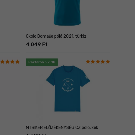
Okolo Domaše póló 2021, türkiz
4 049 Ft
Raktáron > 2 db
MTBIKER ELŐZÉKENYSÉG CZ póló, kék