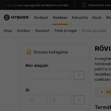
zép-Európa legnagyobb kerékpáros portálja
Ellenőrzött webáruh
Kerékpár
Outdoor
Kiárusítás
Bazár
Bl
navigate_next
navigate_next
navigate_next
navigate_next
Shop
Outdoor
Ruházat
Pólók és ingek
Rövid ujjú pólók
RÖVI
home
Összes kategória
A megfele
hőmérsékl
Név alapján
pólót is 
rendelkez
navigate_next
szellőzés
Ár
Né
navigate_next
Termé