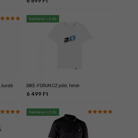
6 699 Ft
Raktáron > 2 db
 bordó
BIKE-FORUM.CZ póló, fehér
6 499 Ft
Raktáron > 2 db