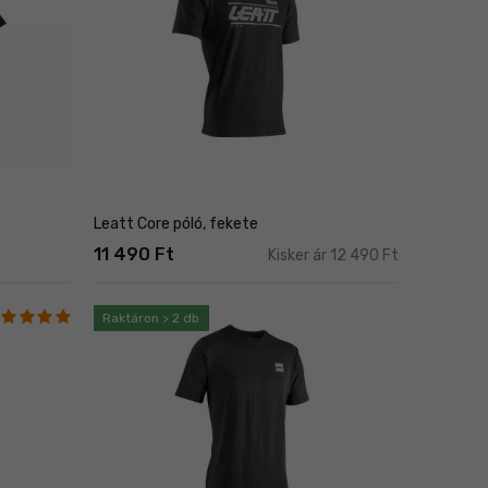
Leatt Core póló, fekete
11 490 Ft
Kisker ár 12 490 Ft
Raktáron > 2 db