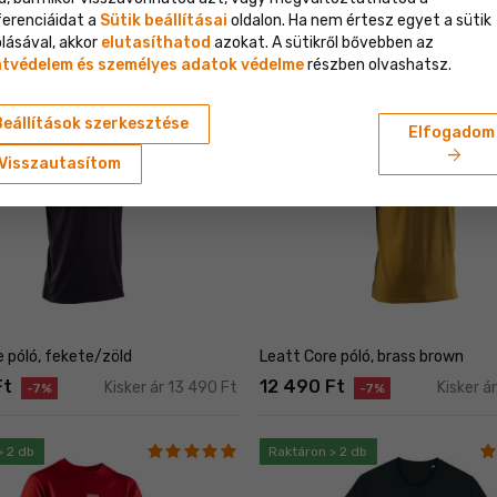
 póló, velvet
Leatt Core póló, ruby
ferenciáidat a
Sütik beállításai
oldalon. Ha nem értesz egyet a sütik
lásával, akkor
elutasíthatod
azokat. A sütikről bővebben az
t
11 490 Ft
Kisker ár 12 990 Ft
Kisker á
tvédelem és személyes adatok védelme
részben olvashatsz.
> 2 db
Raktáron > 2 db
Beállítások szerkesztése
Elfogadom
arrow_forward
Visszautasítom
e póló, fekete/zöld
Leatt Core póló, brass brown
Ft
12 490 Ft
Kisker ár 13 490 Ft
Kisker á
-7%
-7%
> 2 db
Raktáron > 2 db