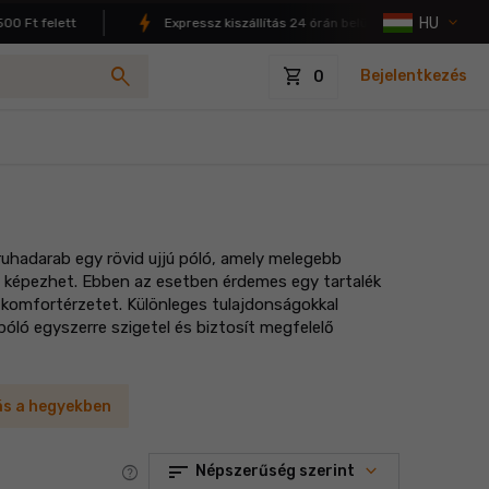
HU
Ft felett
Expressz kiszállítás 24 órán belül
4.9/5 el
search
shopping_cart
Bejelentkezés
0
ruhadarab egy rövid ujjú póló, amely melegebb
t képezhet. Ebben az esetben érdemes egy tartalék
a komfortérzetet. Különleges tulajdonságokkal
póló egyszerre szigetel és biztosít megfelelő
ás a hegyekben
sort
help
Népszerűség szerint