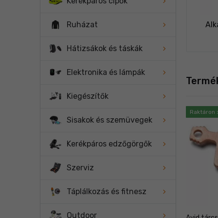
Kerékpáros cipők
Alk
Ruházat
Hátizsákok és táskák
Elektronika és lámpák
Termé
Kiegészítők
Raktáron 
Sisakok és szemüvegek
Kerékpáros edzőgörgők
Szerviz
Táplálkozás és fitnesz
Outdoor
Avid tárcs