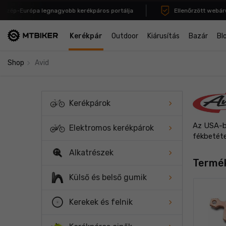
ép-Európa legnagyobb kerékpáros portálja
Ellenőrzött webáruhá
Kerékpár
Outdoor
Kiárusítás
Bazár
Bl
navigate_next
Shop
Avid
Kerékpárok
Az USA-bó
Elektromos kerékpárok
fékbetéte
Alkatrészek
Termék
Külső és belső gumik
Kerekek és felnik