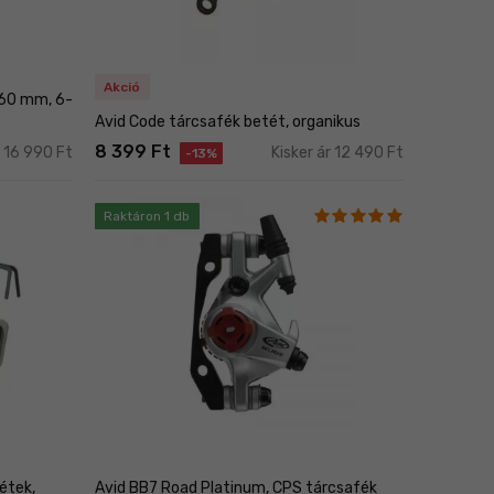
Akció
160 mm, 6-
Avid Code tárcsafék betét, organikus
8 399 Ft
r 16 990 Ft
Kisker ár 12 490 Ft
-13%
Raktáron 1 db
étek,
Avid BB7 Road Platinum, CPS tárcsafék