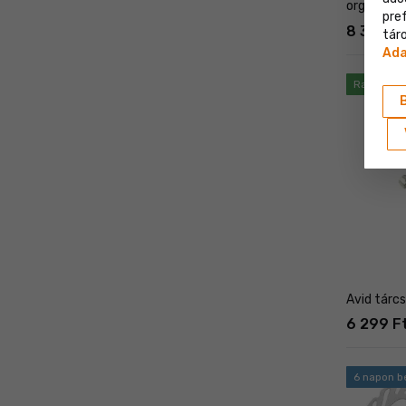
organikus
pre
8 399 F
táro
Ada
Raktáron 
Avid tárc
6 299 F
6 napon be