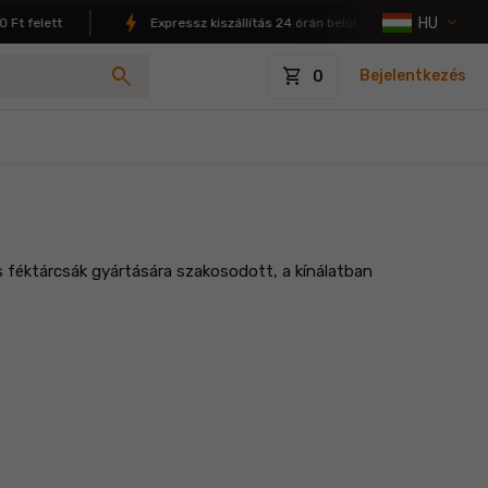
HU
 felett
Expressz kiszállítás 24 órán belül
4.9/5 elég
search
shopping_cart
Bejelentkezés
0
féktárcsák gyártására szakosodott, a kínálatban