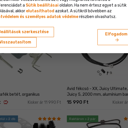
hátsó / 180mm első
ferenciáidat a
Sütik beállításai
oldalon. Ha nem értesz egyet a sütik
savings
t
6 499 Ft
Kisker ár 15 490 Ft
Kisker 
lásával, akkor
elutasíthatod
azokat. A sütikről bővebben az
tvédelem és személyes adatok védelme
részben olvashatsz.
> 2 pár
Raktáron 1 db
Beállítások szerkesztése
Elfogadom
arrow_forward
Visszautasítom
Avid fékcső - XX, Juicy Ultimate,
safék betét, organikus
Juicy 5, 2000 mm, alumínium ba
savings
t
15 990 Ft
Kisker ár 11 990 Ft
Kisker á
lül > 2 db
Raktáron > 2 pár