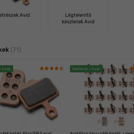
atrészek Avid
Légtelenítő
készletek Avid
kek
(71)
> 2 pár
Raktáron > 2 pár
afék betét, Elixir/DB/Level
Avid Elixir tárcsafék betét, szinte