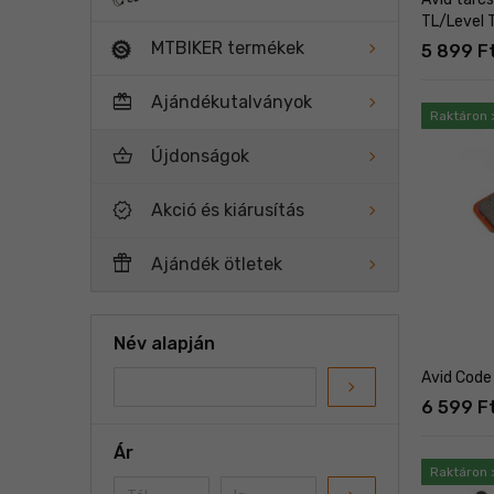
TL/Level 
MTBIKER termékek
5 899 F
card_giftcard
Ajándékutalványok
Raktáron 
shopping_basket
Újdonságok
new_releases
Akció és kiárusítás
featured_seasonal_and_gifts
Ajándék ötletek
Név alapján
Avid Code
navigate_next
6 599 F
Ár
Raktáron 