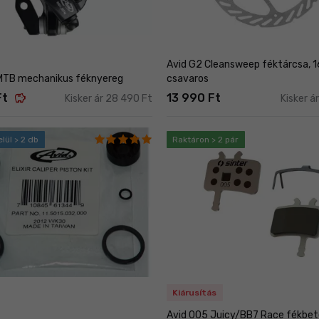
Avid G2 Cleansweep féktárcsa, 
MTB mechanikus féknyereg
csavaros
savings
Ft
13 990 Ft
Kisker ár 28 490 Ft
Kisker á
lül > 2 db
Raktáron > 2 pár
Kiárusítás
Avid 005 Juicy/BB7 Race fékbet