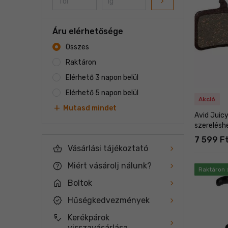
navigate_next
Áru elérhetősége
Összes
Raktáron
Elérhető 3 napon belül
Elérhető 5 napon belül
Akció
add
Mutasd mindet
Avid Juicy
szerelésh
7 599 F
shopping_basket
Vásárlási tájékoztató
help
Miért vásárolj nálunk?
Raktáron 
home
Boltok
new_releases
Hűségkedvezmények
price_check
Kerékpárok
visszavásárlása