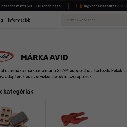
z több mint 1 500 000 rendeléssel
Ingyenes kiszállítás 36 500 Ft
Keresés
og
Információk
MÁRKA AVID
l származó márka ma már a SRAM csoporthoz tartozik. Fékek és 
k, adapterek és szervizkészletek is szerepelnek.
 kategóriák