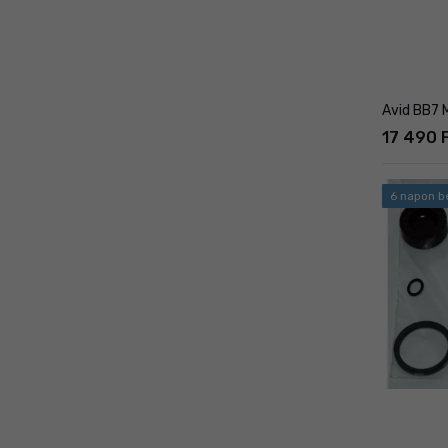
Avid BB7 
17 490 
6 napon be