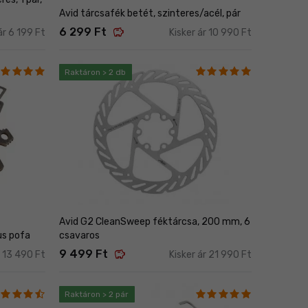
Avid tárcsafék betét, szinteres/acél, pár
savings
6 299 Ft
ár 6 199 Ft
Kisker ár 10 990 Ft
Raktáron > 2 db
Avid G2 CleanSweep féktárcsa, 200 mm, 6
us pofa
csavaros
savings
9 499 Ft
r 13 490 Ft
Kisker ár 21 990 Ft
Raktáron > 2 pár