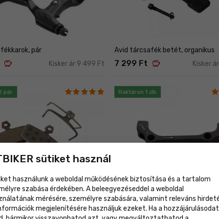
fékkarok, pár
Avid tárcsafék betét, organikus
savings
savings
7 299 Ft
Kisker ár 9 499 Ft
Kisker á
2 pár
Raktáron 1 db
BIKER sütiket használ
iket használunk a weboldal működésének biztosítása és a tartalom
mélyre szabása érdekében. A beleegyezéseddel a weboldal
Akció
ználatának mérésére, személyre szabására, valamint releváns hirdet
információk megjelenítésére használjuk ezeket. Ha a hozzájárulásodat
 2011/Guide AL fékbetétek,
Avid CPS 20mm adapter IS-PM
d, bármikor visszavonhatod azt, vagy megváltoztathatod a