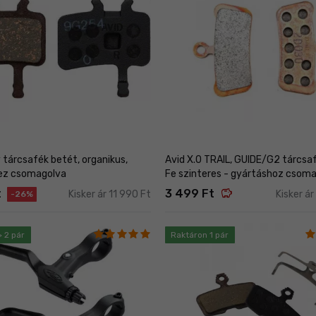
 tárcsafék betét, organikus,
Avid X.0 TRAIL, GUIDE/G2 tárcsa
ez csomagolva
Fe szinteres - gyártáshoz csom
savings
t
3 499 Ft
Kisker ár 11 990 Ft
Kisker á
-26%
> 2 pár
Raktáron 1 pár