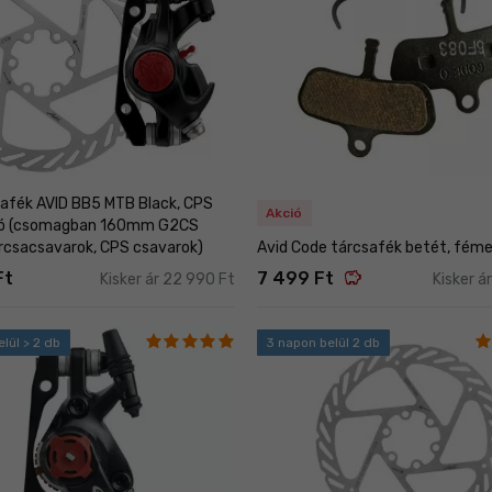
safék AVID BB5 MTB Black, CPS
Akció
só (csomagban 160mm G2CS
árcsacsavarok, CPS csavarok)
Avid Code tárcsafék betét, fém
savings
Ft
7 499 Ft
Kisker ár 22 990 Ft
Kisker á
lül > 2 db
3 napon belül 2 db