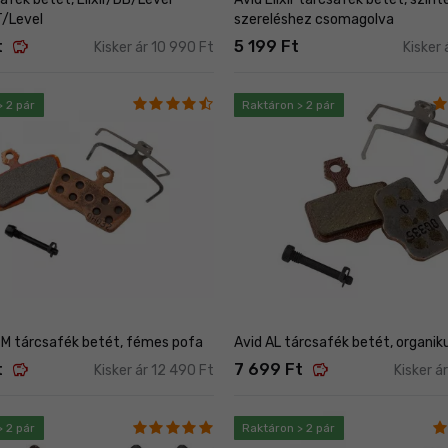
T/Level
szereléshez csomagolva
savings
t
5 199 Ft
Kisker ár 10 990 Ft
Kisker 
> 2 pár
Raktáron > 2 pár
 M tárcsafék betét, fémes pofa
Avid AL tárcsafék betét, organik
savings
savings
t
7 699 Ft
Kisker ár 12 490 Ft
Kisker á
> 2 pár
Raktáron > 2 pár