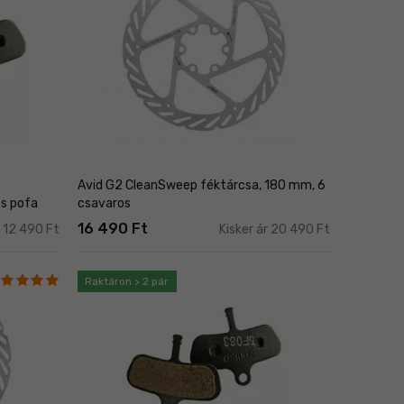
Avid G2 CleanSweep féktárcsa, 180 mm, 6
es pofa
csavaros
16 490 Ft
r 12 490 Ft
Kisker ár 20 490 Ft
Raktáron > 2 pár