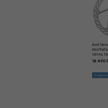
Avid tárc
első/hát
tárcsa, t
18 490 
3 napon be