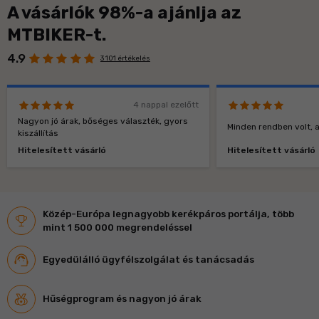
A vásárlók 98%-a ajánlja az
MTBIKER-t.
4.9
3 101 értékelés
4 nappal ezelőtt
Nagyon jó árak, bőséges választék, gyors
Minden rendben volt, a
kiszállítás
Hitelesített vásárló
Hitelesített vásárló
Közép-Európa legnagyobb kerékpáros portálja, több
mint 1 500 000 megrendeléssel
Egyedülálló ügyfélszolgálat és tanácsadás
Hűségprogram és nagyon jó árak