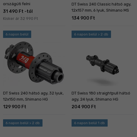
országúti felni
DT Swiss 240 Classic hátsó agy,
12x157 mm, 6 lyuk, Shimano MS
31 490 Ft -tól
134 900 Ft
Kisker ár 32 990 Ft
6 napon belül
6 napon belül > 2 db
DT Swiss 240 hátsó agy, 32 lyuk,
DT Swiss 180 straightpull hátsó
12x150 mm, Shimano HG
agy, 24 lyuk, Shimano HG
129 900 Ft
204 900 Ft
6 napon belül > 2 db
6 napon belül 1 db