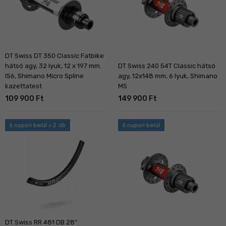
DT Swiss DT 350 Classic Fatbike
hátsó agy, 32 lyuk, 12 x 197 mm.
DT Swiss 240 54T Classic hátsó
IS6, Shimano Micro Spline
agy, 12x148 mm, 6 lyuk, Shimano
kazettatest
MS
109 900 Ft
149 900 Ft
6 napon belül > 2 db
6 napon belül
DT Swiss RR 481 DB 28"