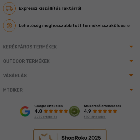
Expressz kiszállítás raktárról
Lehetőség meghosszabbított termékvisszaküldésre
arrow_drop_up
KERÉKPÁROS TERMÉKEK
arrow_drop_up
OUTDOOR TERMÉKEK
arrow_drop_up
VÁSÁRLÁS
arrow_drop_up
MTBIKER
Google értékelés
Árukereső értékelések
4.8
4.9
4 789 értékelés
3 101 értékelés