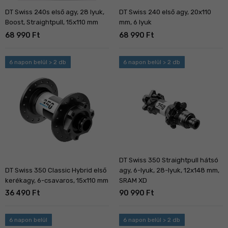
DT Swiss 240s első agy, 28 lyuk,
DT Swiss 240 első agy, 20x110
Boost, Straightpull, 15x110 mm
mm, 6 lyuk
68 990 Ft
68 990 Ft
6 napon belül > 2 db
6 napon belül > 2 db
DT Swiss 350 Straightpull hátsó
DT Swiss 350 Classic Hybrid első
agy, 6-lyuk, 28-lyuk, 12x148 mm,
kerékagy, 6-csavaros, 15x110 mm
SRAM XD
36 490 Ft
90 990 Ft
6 napon belül
6 napon belül > 2 db