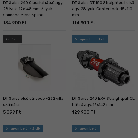
DT Swiss 240 Classic hátsó agy,
DT Swiss DT 180 Straightpull első
28 lyuk, 12x148 mm, 6 lyuk,
agy, 28 lyuk. CenterLock, 15x110
Shimano Micro Spline
mm
134 900 Ft
114 900 Ft
Kérésre
6 napon belül 1 db
DT Swiss első sárvédő F232 villa
DT Swiss 240 EXP Straightpull CL
számára
hátsó agy, 12x142 mm
5 099 Ft
129 900 Ft
6 napon belül > 2 db
6 napon belül