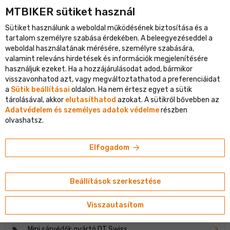
MTBIKER sütiket használ
ópa legnagyobb kerékpáros portálja
Ellenőrzött webáruház több
Sütiket használunk a weboldal működésének biztosítása és a
person
menu
HU
tartalom személyre szabása érdekében. A beleegyezéseddel a
weboldal használatának mérésére, személyre szabására,
Keresés
shopping_cart
search
valamint releváns hirdetések és információk megjelenítésére
használjuk ezeket. Ha a hozzájárulásodat adod, bármikor
visszavonhatod azt, vagy megváltoztathatod a preferenciáidat
navigate_next
Shop
DT Swiss
a
Sütik beállításai
oldalon. Ha nem értesz egyet a sütik
tárolásával, akkor
elutasíthatod
azokat. A sütikről bővebben az
Adatvédelem és személyes adatok védelme
részben
MÁRKA DT SWISS
olvashatsz.
arrow_forward
Alkatrészek kerékpárhoz gyártó DT Swiss
Elfogadom
Szelepek és tartozékok gyártó DT Swiss
Beállítások szerkesztése
Kerékpár kerekek, felnik és agyak gyártó DT Swiss
Visszautasítom
Mini sárvédők gyártó DT Swiss