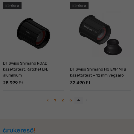
Kérésre
Kérésre
DT Swiss Shimano ROAD
kazettatest, Ratchet LN,
DT Swiss Shimano HG EXP MTB
alumínium
kazettatest + 12 mm végzáró
28 999 Ft
32 490 Ft
navigate_before
navigate_next
1
2
3
4