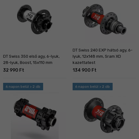
DT Swiss 240 EXP hátsó agy, 6-
DT Swiss 350 első agy, 6-lyuk,
lyuk, 12x148 mm, Sram XD
28-lyuk, Boost, 15x110 mm
kazettatest
32 990 Ft
134 900 Ft
6 napon belül > 2 db
6 napon belül > 2 db