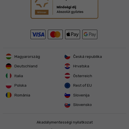
Magyarország
Česká republika
Deutschland
Hrvatska
Italia
Österreich
Polska
Rest of EU
România
Slovenija
Slovensko
Akadálymentességi nyilatkozat