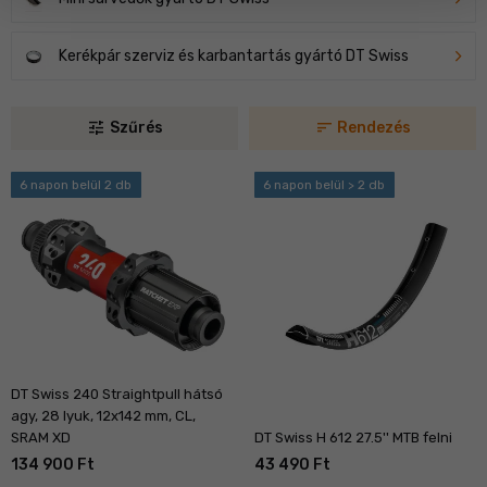
Kerékpár szerviz és karbantartás gyártó DT Swiss
tune
sort
Szűrés
Rendezés
6 napon belül 2 db
6 napon belül > 2 db
DT Swiss 240 Straightpull hátsó
agy, 28 lyuk, 12x142 mm, CL,
SRAM XD
DT Swiss H 612 27.5'' MTB felni
134 900 Ft
43 490 Ft