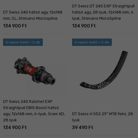
DT Swiss DT 240 EXP Straightpull
DT Swiss 240 hátsó agy, 12x148
hátsó agy, 28 lyuk, 12x148 mm, 6
mm, CL, Shimano Microspline
lyuk, Shimano MicroSpline
134 900 Ft
134 900 Ft
6 napon belül > 2 db
6 napon belül > 2 db
DT Swiss 240 Ratchet EXP
Straightpull DBIS Boost hátsó
agy, 12x148 mm, 6-lyuk, Sram XD,
DT Swiss H 552 29" MTB felni, 28
28 lyuk
lyuk
134 900 Ft
39 490 Ft