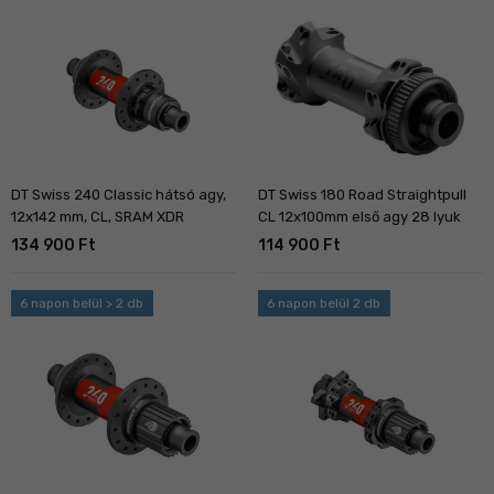
DT Swiss 240 Classic hátsó agy,
DT Swiss 180 Road Straightpull
12x142 mm, CL, SRAM XDR
CL 12x100mm első agy 28 lyuk
134 900 Ft
114 900 Ft
6 napon belül > 2 db
6 napon belül 2 db