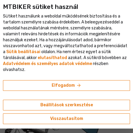
MTBIKER sütiket használ
nagyobb kerékpáros portálja
Ellenőrzött webáruház több mint 1 
Sütiket használunk a weboldal működésének biztosítása és a
shopping_cart
person
menu
HU
tartalom személyre szabása érdekében. A beleegyezéseddel a
weboldal használatának mérésére, személyre szabására,
Keresés
search
valamint releváns hirdetések és információk megjelenítésére
használjuk ezeket. Ha a hozzájárulásodat adod, bármikor
visszavonhatod azt, vagy megváltoztathatod a preferenciáidat
navigate_next
navigate_next
navigate_next
Shop
Alkatrészek
Kormányok és szarvak
Szarvak és toldal
a
Sütik beállításai
oldalon. Ha nem értesz egyet a sütik
tárolásával, akkor
elutasíthatod
azokat. A sütikről bővebben az
Adatvédelem és személyes adatok védelme
részben
SZARVAK ÉS TOLDALÉKOK KERÉKPÁR
olvashatsz.
KORMÁNYOKRA
arrow_forward
Elfogadom
tune
sort
Szűrés
Rendezés
Beállítások szerkesztése
Raktáron 1 db
3 napon belül > 2 db
Visszautasítom