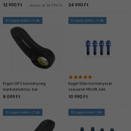
12 990 Ft
24 990 Ft
Kisker ár 14 990 Ft
10 napon belül > 2 db
5 napon belül > 2 db
Ergon GP3 kormányvég
Kogel titán kormányszár
markolatokhoz, bal
csavarok M5x18, kék
8 099 Ft
10 990 Ft
10 napon belül > 2 db
10 napon belül 1 db