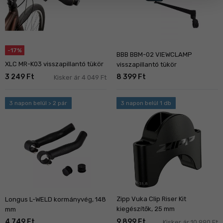
-17%
BBB BBM-02 VIEWCLAMP
XLC MR-K03 visszapillantó tükör
visszapillantó tükör
3 249 Ft
8 399 Ft
Kisker ár 4 049 Ft
3 napon belül > 2 pár
3 napon belül 1 db
Zipp Vuka Clip Riser Kit
Longus L-WELD kormányvég, 148
kiegészítők, 25 mm
mm
4 749 Ft
9 899 Ft
Kisker ár 10 990 Ft