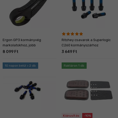
Ergon GP3 kormányvég
Ritchey csavarok a Superlogic
markolatokhoz, jobb
C260 kormányszárhoz
8 099 Ft
3 649 Ft
10 napon belül > 2 db
Raktáron 1 db
Kiárusítás
-10%