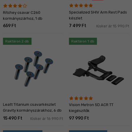
Specialized SHIV Arm Rest Pads
Ritchey csavar C260
készlet
kormányszárhoz, 1 db
659 Ft
7 499 Ft
Kisker ár 15 990 Ft
Raktáron 2 db
Raktáron 1 db
Leatt Titanium csavarkészlet
Vision Metron 5D ACR TT
Gravity kormányszárakhoz, 6 db
kiegészítők
15 490 Ft
97 990 Ft
Kisker ár 16 990 Ft