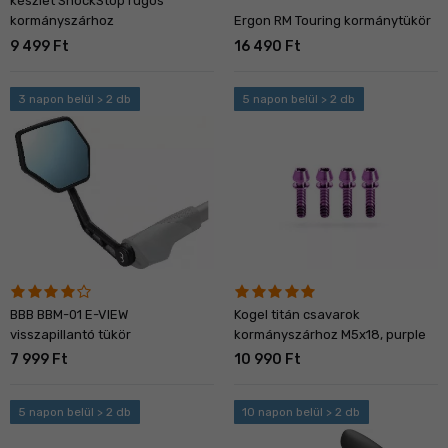
készlet ShockStop rugós
kormányszárhoz
Ergon RM Touring kormánytükör
9 499 Ft
16 490 Ft
3 napon belül > 2 db
5 napon belül > 2 db
BBB BBM-01 E-VIEW
Kogel titán csavarok
visszapillantó tükör
kormányszárhoz M5x18, purple
7 999 Ft
10 990 Ft
5 napon belül > 2 db
10 napon belül > 2 db