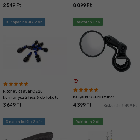
2 549 Ft
8 099 Ft
10 napon belül > 2 db
Raktáron 1 db
savings
Ritchey csavar C220
Kellys KLS FEND tükör
kormányszárhoz 6 db fekete
3 649 Ft
4 399 Ft
Kisker ár 6 499 Ft
3 napon belül > 2 pár
Raktáron 2 db