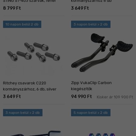
STING ST-403 szarvak, fehér
kormányszárhoz 6 db
8 799 Ft
3 649 Ft
10 napon belül 2 db
3 napon belül > 2 db
Zipp VukaClip Carbon
Ritchey csavarok C220
kiegészítők
kormányszárhoz, 6 db, silver
3 649 Ft
94 990 Ft
Kisker ár 109 900 Ft
3 napon belül > 2 db
5 napon belül > 2 db