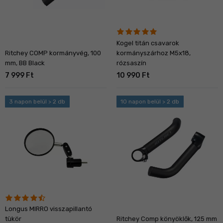
Kogel titán csavarok
Ritchey COMP kormányvég, 100
kormányszárhoz M5x18,
mm, BB Black
rózsaszín
7 999 Ft
10 990 Ft
3 napon belül > 2 db
10 napon belül > 2 db
Longus MIRRO visszapillantó
tükör
Ritchey Comp könyöklők, 125 mm