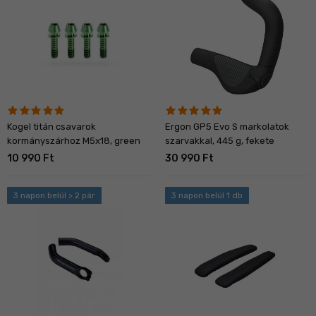
Kogel titán csavarok
Ergon GP5 Evo S markolatok
kormányszárhoz M5x18, green
szarvakkal, 445 g, fekete
10 990 Ft
30 990 Ft
3 napon belül > 2 pár
3 napon belül 1 db