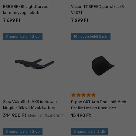
BBB BBE-18 LightCurved
Vision TT SPEED párnák, L/R
kormányvég, fekete
V4071
7 699 Ft
7 299 Ft
8 napon belül > 2 db
10 napon belül 2 pár
Zipp VukaShift AXS időfutam
Ergon CRT Arm Pads alátétek
kiegészítők váltóval, karbon
Profile Design Race-hez
314 900 Ft
15 490 Ft
Kisker ár 344 900 Ft
3 napon belül > 2 db
3 napon belül 2 db