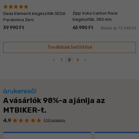
Zipp Vuka Carbon Race
Deda Elementi kiegészítők DEDA
kiegészítők, 380 mm
Parabolica Zero
39 990 Ft
65 990 Ft
Kisker ár 72 990 Ft
Továbbiak betöltése
navigate_before
navigate_next
1
2
3
A vásárlók 98%-a ajánlja az
MTBIKER-t.
4.9
3 101 értékelés