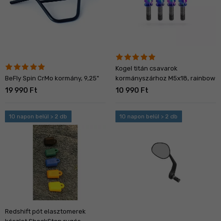
Kogel titán csavarok
BeFly Spin CrMo kormány, 9,25"
kormányszárhoz M5x18, rainbow
19 990 Ft
10 990 Ft
10 napon belül > 2 db
10 napon belül > 2 db
Redshift pót elasztomerek