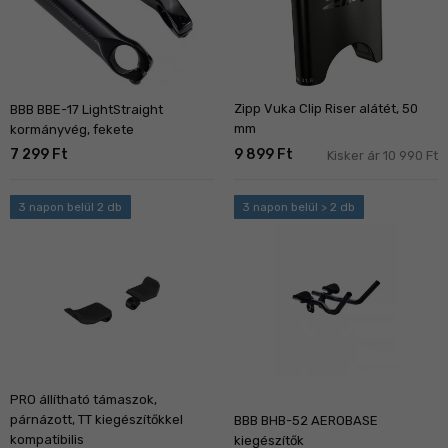
Zipp Vuka Clip Riser alátét, 50
BBB BBE-17 LightStraight
mm
kormányvég, fekete
7 299 Ft
9 899 Ft
Kisker ár 10 990 Ft
3 napon belül 2 db
3 napon belül > 2 db
PRO állítható támaszok,
párnázott, TT kiegészítőkkel
BBB BHB-52 AEROBASE
kompatibilis
kiegészítők