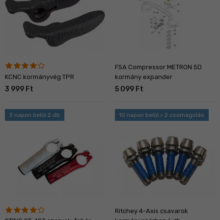
FSA Compressor METRON 5D
KCNC kormányvég TPR
kormány expander
3 999 Ft
5 099 Ft
3 napon belül 2 db
10 napon belül > 2 csomagolás
Ritchey 4-Axis csavarok