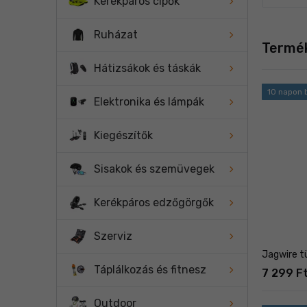
Kerékpáros cipők
Ruházat
Termé
Hátizsákok és táskák
10 napon b
Elektronika és lámpák
Kiegészítők
Sisakok és szemüvegek
Kerékpáros edzőgörgők
Szerviz
Jagwire t
Táplálkozás és fitnesz
7 299 F
Outdoor