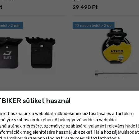
t
29 490 Ft
elül > 2 pár
10 napon belül > 2 db
lite Cooling DCA879 fékbetétek,
Jagwire STS országúti fékbowden
BIKER sütiket használ
mm/2 000 mm, Campa, 1 db
t
1 649 Ft
iket használunk a weboldal működésének biztosítása és a tartalom
mélyre szabása érdekében. A beleegyezéseddel a weboldal
ználatának mérésére, személyre szabására, valamint releváns hirdet
elül > 2 db
10 napon belül > 2 db
információk megjelenítésére használjuk ezeket. Ha a hozzájárulásodat
d, bármikor visszavonhatod azt, vagy megváltoztathatod a