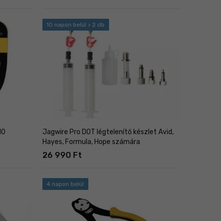
10 napon belül > 2 db
10
Jagwire Pro DOT légtelenítő készlet Avid,
Hayes, Formula, Hope számára
26 990 Ft
4 napon belül