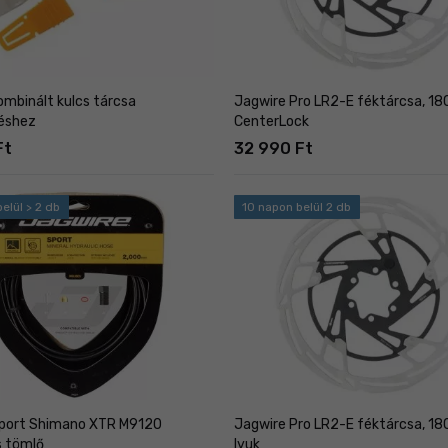
ombinált kulcs tárcsa
Jagwire Pro LR2-E féktárcsa, 1
téshez
CenterLock
Ft
32 990 Ft
elül > 2 db
10 napon belül 2 db
Sport Shimano XTR M9120
Jagwire Pro LR2-E féktárcsa, 18
s tömlő
lyuk