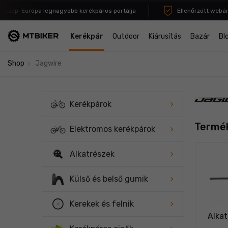
ép-Európa legnagyobb kerékpáros portálja
Ellenőrzött webáruhá
Kerékpár
Outdoor
Kiárusítás
Bazár
Bl
navigate_next
Shop
Jagwire
Kerékpárok
Termék
Elektromos kerékpárok
Alkatrészek
Külső és belső gumik
Kerekek és felnik
Alka