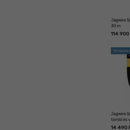
Jagwire S
30 m
114 900
10 napon b
Jagwire S
tömlő és 
14 490 