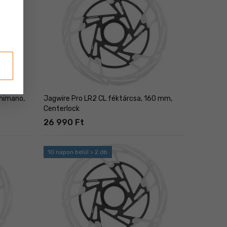
himano,
Jagwire Pro LR2 CL féktárcsa, 160 mm,
Centerlock
26 990 Ft
10 napon belül > 2 db