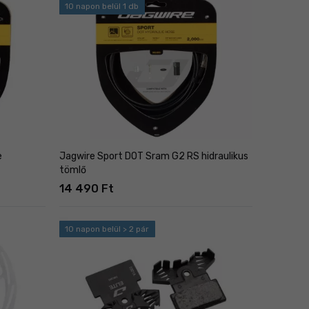
10 napon belül 1 db
e
Jagwire Sport DOT Sram G2 RS hidraulikus
tömlő
14 490 Ft
10 napon belül > 2 pár