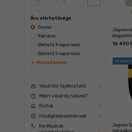
navigate_next
Áru elérhetősége
Összes
Jagwire k
kiegyenlí
Raktáron
16 490 
Elérhető 3 napon belül
Elérhető 5 napon belül
10 napon b
add
Mutasd mindet
shopping_basket
Vásárlási tájékoztató
help
Miért vásárolj nálunk?
home
Boltok
new_releases
Hűségkedvezmények
Jagwire 
price_check
Kerékpárok
hidrauliku
visszavásárlása