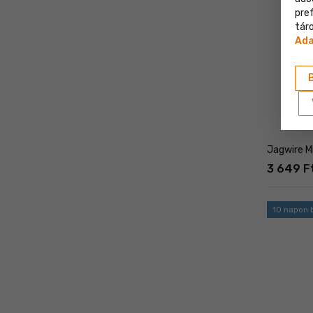
pre
táro
Ada
Jagwire M
3 649 F
10 napon b