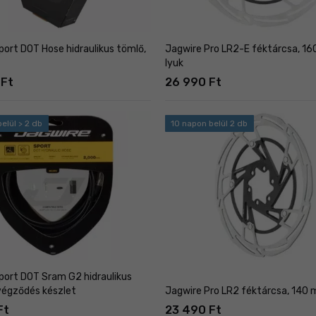
port DOT Hose hidraulikus tömlő,
Jagwire Pro LR2-E féktárcsa, 16
lyuk
 Ft
26 990 Ft
elül > 2 db
10 napon belül 2 db
port DOT Sram G2 hidraulikus
végződés készlet
Jagwire Pro LR2 féktárcsa, 140 
Ft
23 490 Ft