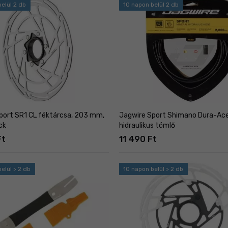
elül 2 db
10 napon belül 2 db
port SR1 CL féktárcsa, 203 mm,
Jagwire Sport Shimano Dura-Ac
ck
hidraulikus tömlő
Ft
11 490 Ft
elül > 2 db
10 napon belül > 2 db