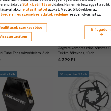
ferenciáidat a
Sütik beállításai
oldalon. Ha nem értesz egyet a sütik
lásával, akkor
elutasíthatod
azokat. A sütikről bővebben az
tvédelem és személyes adatok védelme
részben olvashatsz.
Beállítások szerkesztése
Elfogadom
arrow_forward
Visszautasítom
Jagwire kompressziós tömítés S
ini Tube Tops vázvédelem, 6 db
Tektro fékekhez, 10 db
t
4 399 Ft
elül > 2 db
10 napon belül 2 db