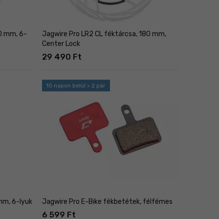
0 mm, 6-
Jagwire Pro LR2 CL féktárcsa, 180 mm,
Center Lock
29 490 Ft
10 napon belül > 2 pár
mm, 6-lyuk
Jagwire Pro E-Bike fékbetétek, félfémes
6 599 Ft