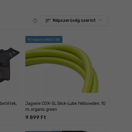
sort
help
Népszerűség szerint
10 napon belül 2 db
kbetétek,
Jagwire CGX-SL Slick-Lube fékbowden, 10
m, organic green
9 899 Ft