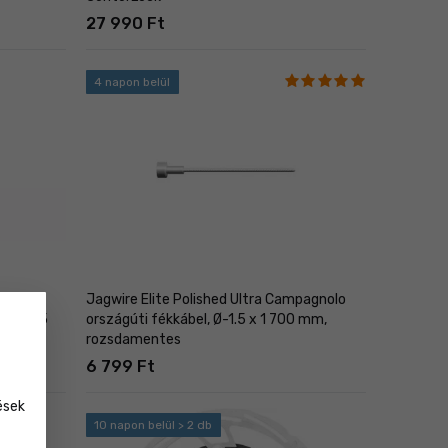
27 990 Ft
4 napon belül
Jagwire Elite Polished Ultra Campagnolo
, Ø-1.5
országúti fékkábel, Ø-1.5 x 1 700 mm,
rozsdamentes
6 799 Ft
ések
10 napon belül > 2 db