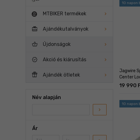
10 napon b
MTBIKER termékek
card_giftcard
Ajándékutalványok
shopping_basket
Újdonságok
new_releases
Akció és kiárusítás
Jagwire S
featured_seasonal_and_gifts
Ajándék ötletek
Center Lo
19 990 
Név alapján
10 napon b
navigate_next
Ár