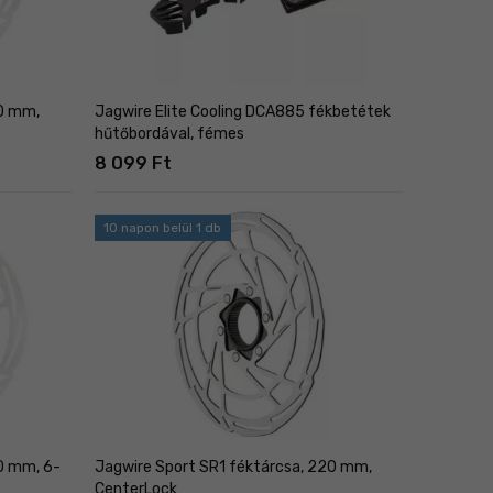
80 mm,
Jagwire Elite Cooling DCA885 fékbetétek
hűtőbordával, fémes
8 099 Ft
10 napon belül 1 db
0 mm, 6-
Jagwire Sport SR1 féktárcsa, 220 mm,
CenterLock