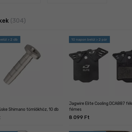
kek
(304)
elül > 2 db
10 napon belül > 2 pár
Jagwire Elite Cooling DCA887 fé
üske Shimano tömlőkhöz, 10 db
fémes
t
8 099 Ft