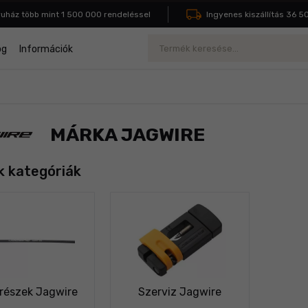
z több mint 1 500 000 rendeléssel
Ingyenes kiszállítás 36 500 Ft
Keresés
og
Információk
MÁRKA JAGWIRE
 kategóriák
trészek Jagwire
Szerviz Jagwire