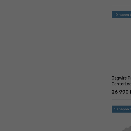
10 napon b
Jagwire P
CenterLo
26 990 
10 napon b