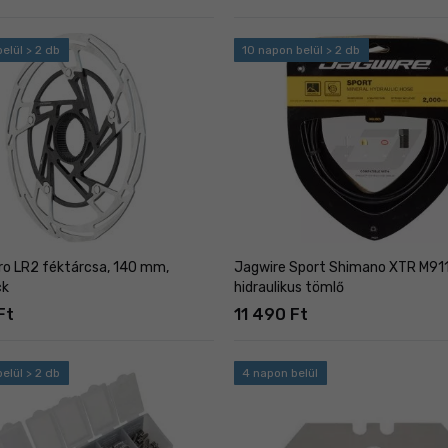
elül > 2 db
10 napon belül > 2 db
ro LR2 féktárcsa, 140 mm,
Jagwire Sport Shimano XTR M91
ck
hidraulikus tömlő
Ft
11 490 Ft
elül > 2 db
4 napon belül