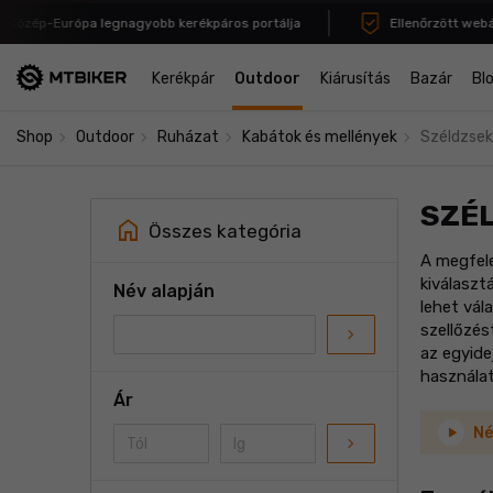
zép-Európa legnagyobb kerékpáros portálja
Ellenőrzött webáruh
Kerékpár
Outdoor
Kiárusítás
Bazár
Bl
navigate_next
navigate_next
navigate_next
navigate_next
Shop
Outdoor
Ruházat
Kabátok és mellények
Széldzsek
SZÉ
home
Összes kategória
A megfele
kiválaszt
Név alapján
lehet vál
szellőzés
navigate_next
az egyide
használat
Ár
Né
navigate_next