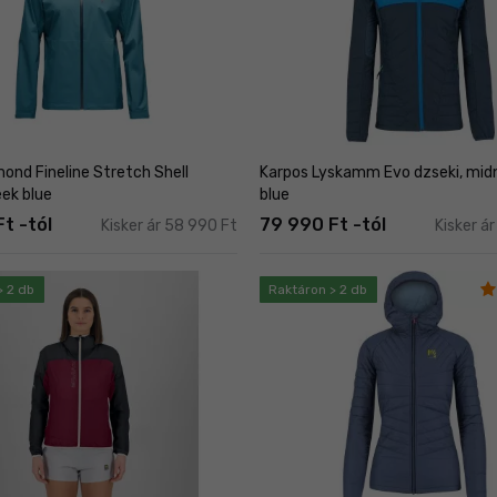
ond Fineline Stretch Shell
Karpos Lyskamm Evo dzseki, mid
eek blue
blue
t -tól
79 990 Ft -tól
Kisker ár 58 990 Ft
Kisker á
> 2 db
Raktáron > 2 db