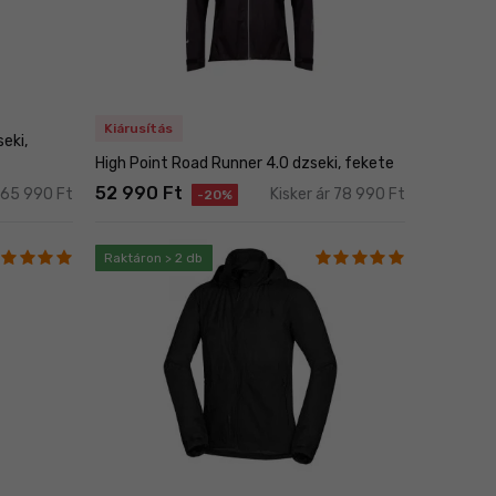
Kiárusítás
eki,
High Point Road Runner 4.0 dzseki, fekete
52 990 Ft
r 65 990 Ft
Kisker ár 78 990 Ft
-20%
Raktáron > 2 db