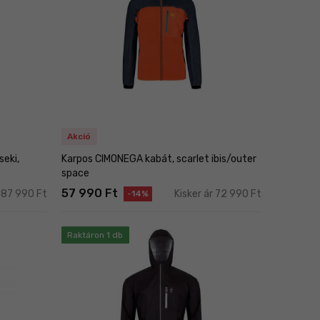
Akció
eki,
Karpos CIMONEGA kabát, scarlet ibis/outer
space
57 990 Ft
r 87 990 Ft
Kisker ár 72 990 Ft
-14%
Raktáron 1 db