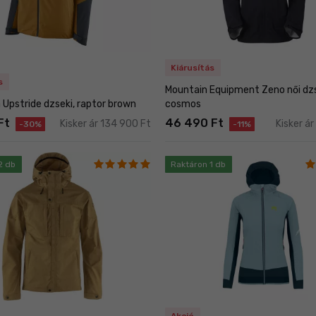
Kiárusítás
s
Mountain Equipment Zeno női dzs
 Upstride dzseki, raptor brown
cosmos
Ft
46 490 Ft
Kisker ár 134 900 Ft
Kisker á
-30%
-11%
2 db
Raktáron 1 db