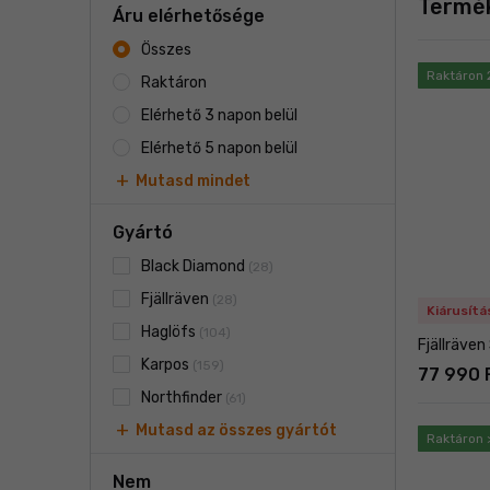
Termé
Áru elérhetősége
Összes
Raktáron 
Raktáron
Elérhető 3 napon belül
Elérhető 5 napon belül
add
Mutasd mindet
Gyártó
Black Diamond
(28)
Fjällräven
(28)
Kiárusítá
Haglöfs
(104)
Fjällräven
Karpos
(159)
77 990 
Northfinder
(61)
add
Mutasd az összes gyártót
Raktáron 
Nem