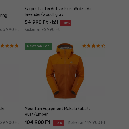
Karpos Lastei Active Plus női dzseki,
lavender/woodl. gray
ring
54 990 Ft -tól
-18%
r 65 990 Ft
Kisker ár 76 990 Ft
Raktáron 1 db
ki,
Mountain Equipment Makalu kabát,
Rust/Ember
104 900 Ft
 129 900 Ft
Kisker ár 149 900 Ft
-13%