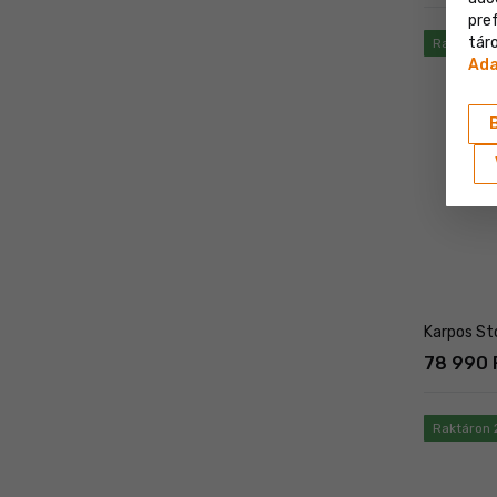
pre
táro
Raktáron 
Ada
Karpos St
78 990 F
Raktáron 