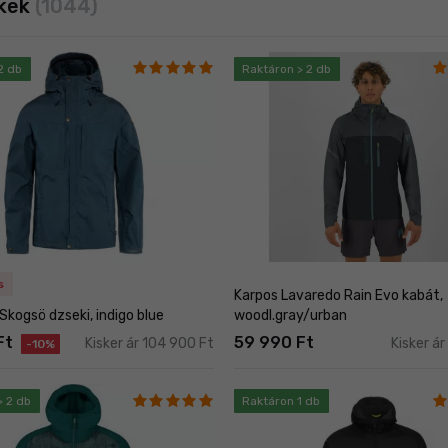
kek
(1044)
2 db
Raktáron > 2 db
s
Karpos Lavaredo Rain Evo kabát,
 Skogsö dzseki, indigo blue
woodl.gray/urban
Ft
59 990 Ft
Kisker ár 104 900 Ft
Kisker á
-10%
> 2 db
Raktáron 1 db