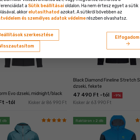
ferenciáidat a
Sütik beállításai
oldalon. Ha nem értesz egyet a sütik
lásával, akkor
elutasíthatod
azokat. A sütikről bővebben az
1 db
Üzletben 2 db
tvédelem és személyes adatok védelme
részben olvashatsz.
Beállítások szerkesztése
Elfogadom
arrow_forward
Visszautasítom
Black Diamond Fineline Stretch S
dzseki, fekete
orm Evo dzseki, midnight/black
47 490 Ft -tól
-9%
t -tól
Kisker ár 86 990 Ft
Kisker ár 63 990 Ft
2 db
Raktáron > 2 db