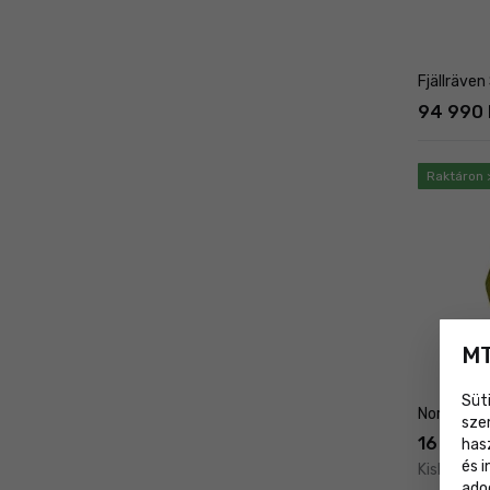
Fjällräve
94 990 
Raktáron 
MT
Süt
Northfind
sze
16 490 F
has
és 
Kisker ár 
ado