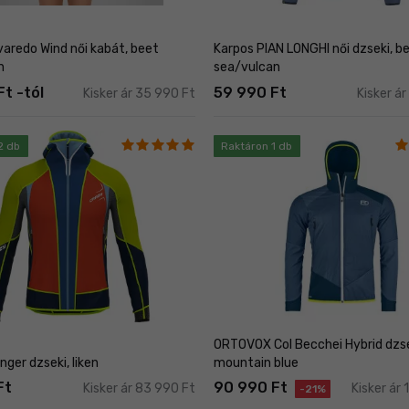
varedo Wind női kabát, beet
Karpos PIAN LONGHI női dzseki, be
n
sea/vulcan
t -tól
59 990 Ft
Kisker ár 35 990 Ft
Kisker á
2 db
Raktáron 1 db
ORTOVOX Col Becchei Hybrid dzse
ger dzseki, liken
mountain blue
Ft
90 990 Ft
Kisker ár 83 990 Ft
Kisker ár
-21%