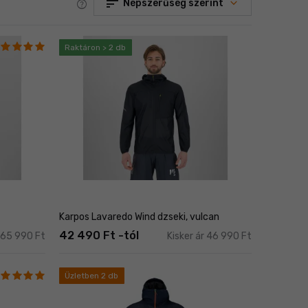
sort
help
Népszerűség szerint
Raktáron > 2 db
Karpos Lavaredo Wind dzseki, vulcan
42 490 Ft -tól
r 65 990 Ft
Kisker ár 46 990 Ft
Üzletben 2 db