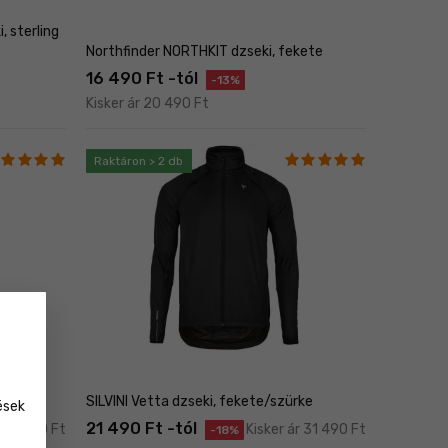
, sterling
Northfinder NORTHKIT dzseki, fekete
16 490 Ft -tól
-13%
Kisker ár 20 490 Ft
Raktáron > 2 db
eep
SILVINI Vetta dzseki, fekete/szürke
ések
21 490 Ft -tól
r 68 990 Ft
Kisker ár 31 490 Ft
-18%