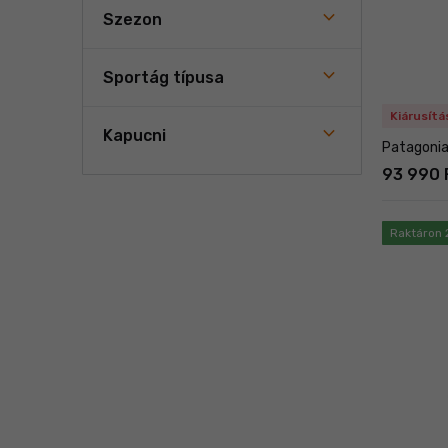
Szezon
Sportág típusa
Kiárusítá
Kapucni
Patagonia
93 990 
Raktáron 