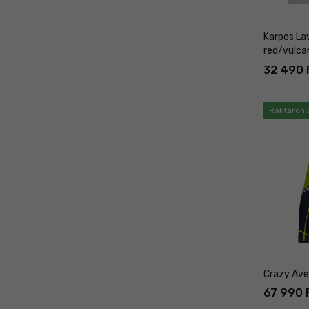
Karpos La
red/vulca
32 490 F
Raktáron 
Crazy Aven
67 990 