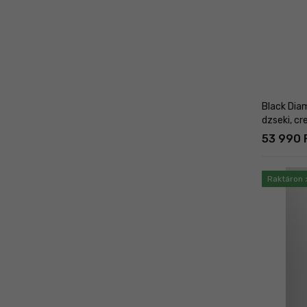
Black Diam
dzseki, cr
53 990 F
Raktáron 