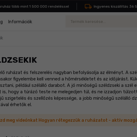
áz több mint 1 500 000 rendeléssel
Ingyenes kiszállítás 36 500 F
Keresés
og
Információk
ik
LDZSEKIK
lő ruházat és felszerelés nagyban befolyásolja az élményt. A sz
ásakor figyelembe kell venned a hőmérsékletet és az időjárást. K
asztani, például szélálló darabot. A jó minőségű széldzseki a szél e
t is, hogy a túrázó teste ne melegedjen túl, és ne izzadjon túlz
jű szigetelés és szellőzés képessége, a jobb minőségű szélálló d
ával érhetők el.
zd meg videónkat Hogyan rétegezzük a ruházatot - aktív mozg