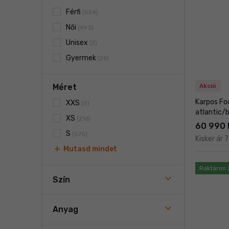
Férfi
(524)
Női
(493)
Unisex
(2)
Gyermek
(26)
Méret
Akció
Karpos Fo
XXS
(5)
atlantic/
XS
(216)
60 990 F
S
(575)
Kisker ár 
add
Mutasd mindet
Raktáron 
Szín
Anyag