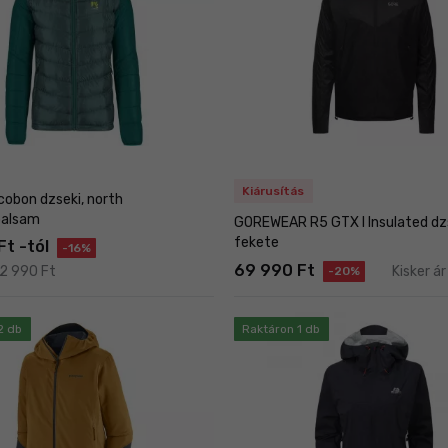
Kiárusítás
cobon dzseki, north
balsam
GOREWEAR R5 GTX I Insulated dzs
fekete
t -tól
-16%
69 990 Ft
72 990 Ft
Kisker á
-20%
2 db
Raktáron 1 db