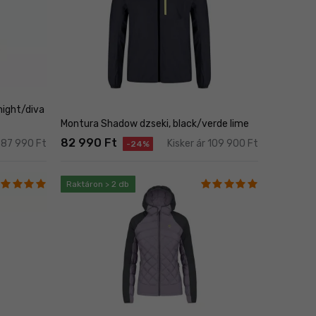
night/diva
Montura Shadow dzseki, black/verde lime
82 990 Ft
r 87 990 Ft
Kisker ár 109 900 Ft
-24%
Raktáron > 2 db