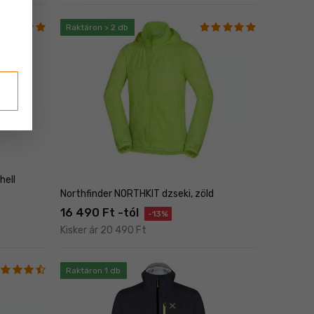
Raktáron > 2 db
hell
Northfinder NORTHKIT dzseki, zöld
16 490 Ft -tól
-13%
Kisker ár 20 490 Ft
Raktáron 1 db