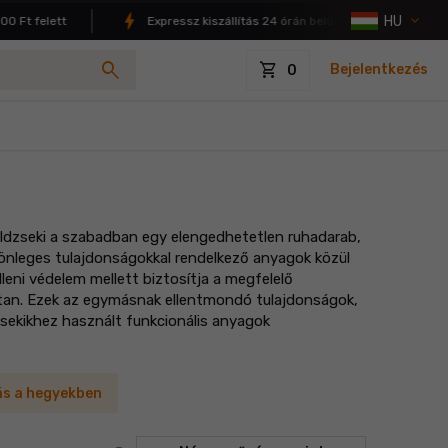
HU
t felett
Expressz kiszállítás 24 órán belül
4.9/5 elé
search
shopping_cart
Bejelentkezés
0
éldzseki a szabadban egy elengedhetetlen ruhadarab,
ülönleges tulajdonságokkal rendelkező anyagok közül
lleni védelem mellett biztosítja a megfelelő
ottan. Ezek az egymásnak ellentmondó tulajdonságok,
zsekikhez használt funkcionális anyagok
ás a hegyekben