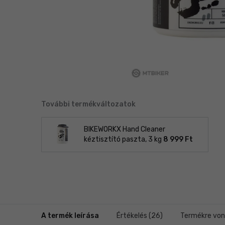
További termékváltozatok
BIKEWORKX Hand Cleaner
kéztisztító paszta, 3 kg
8 999 Ft
A termék leírása
Értékelés (26)
Termékre von