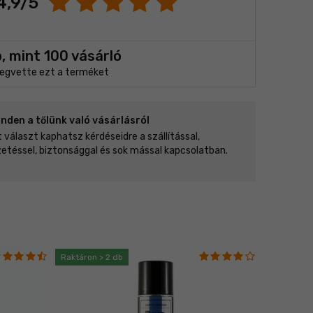
4,9/5
, mint 100 vásárló
egvette ezt a terméket
inden a tőlünk való vásárlásról
t választ kaphatsz kérdéseidre a szállítással,
zetéssel, biztonsággal és sok mással kapcsolatban.
Raktáron > 2 db
Raktáron 1