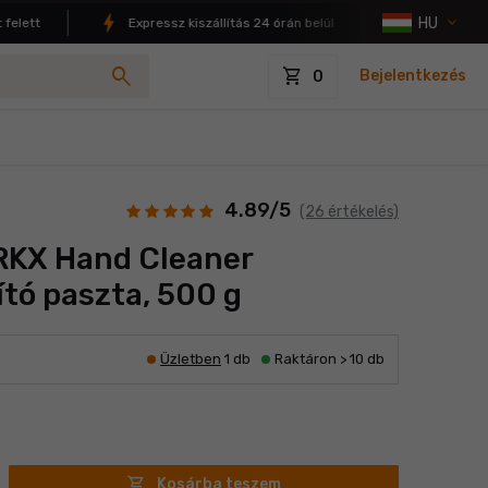
HU
lett
Expressz kiszállítás 24 órán belül
4.9/5 eléged
search
shopping_cart
Bejelentkezés
0
4.89/5
(26 értékelés)
KX Hand Cleaner
ító paszta, 500 g
Üzletben
1 db
Raktáron > 10 db
shopping_cart
Kosárba teszem