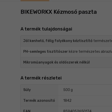
BIKEWORKX Kézmosó paszta
A termék tulajdonságai
Jól kenhető, félig folyékony kéztisztító
természete
PH-semleges tisztítószer
kézre természetes abrazív
Mikroműanyagok és oldószerek nélkül
A termék részletei
Súly
500 g
Termék azonosító
1842
EAN
8594052650174