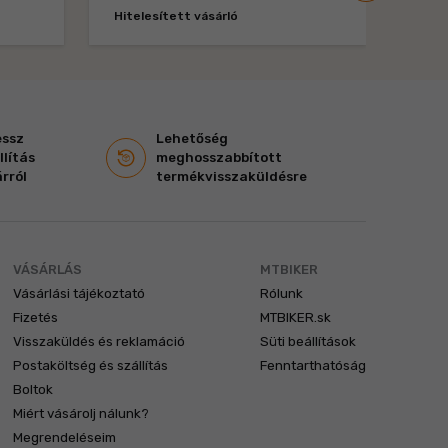
Hitelesített vásárló
Hitel
essz
Lehetőség
llítás
meghosszabbított
rról
termékvisszaküldésre
VÁSÁRLÁS
MTBIKER
Vásárlási tájékoztató
Rólunk
Fizetés
MTBIKER.sk
Visszaküldés és reklamáció
Süti beállítások
Postaköltség és szállítás
Fenntarthatóság
Boltok
Miért vásárolj nálunk?
Megrendeléseim