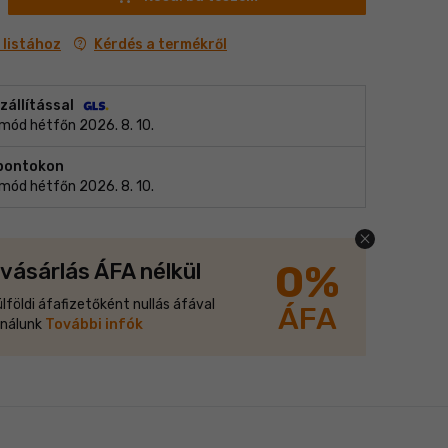
contact_support
Kérdés a termékről
listához
zállítással
i mód hétfőn 2026. 8. 10.
 pontokon
i mód hétfőn 2026. 8. 10.
close
0%
vásárlás ÁFA nélkül
ülföldi áfafizetőként nullás áfával
ÁFA
 nálunk
További infók