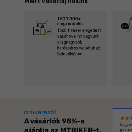
Miért vásárolj nálunk
1 500 000+
megrendelés
Több tízezer elégedett
vásárlóval mi vagyunk
a legnagyobb
kerékpáros webáruház
Szlovákiában.
A vásárlók 98%-a
Nagyon
ajánlja az MTBIKER-t.
gyors k