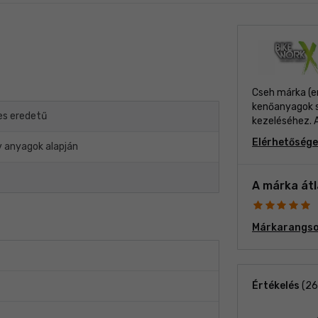
Cseh márka (e
kenőanyagok sz
s eredetű
kezeléséhez. 
Elérhetőség
 anyagok alapján
A márka át
Márkarangso
Értékelés
(
26