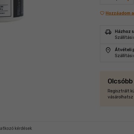
Hozzáadom a 
delivery_truck_speed
Házhoz s
Szállítás
location_on
Átvételi
Szállítás
Olcsóbb 
Regisztrált k
vásárolhatsz
atkozó kérdések