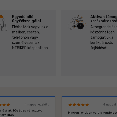
Egyedülálló
Aktívan támog
ügyfélszolgálat
kerékpározás
Elérhetőek vagyunk e-
A megrendelés
mailben, cseten,
köszönhetően
telefonon vagy
támogatjuk a
személyesen az
kerékpározás
MTBIKER központban.
fejlődését.
4 nappal ezelőtt
4 nappal 
 jó árak, bőséges választék,
Minden rendben volt, a rendeless
iszállítás