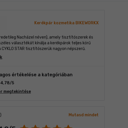
Kerékpár kozmetika BIKEWORKX
redetileg Nacházel néven), amely tisztítószerek és
éles választékát kínálja a kerékpárok teljes körű
A CYKLO STAR tisztítószerük nagyon népszerű.
ek
lagos értékelése a kategóriában
4,78/5
r megtekintése
)
Mutasd mindet