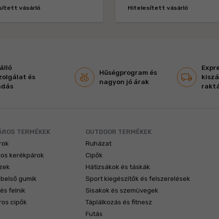
sített vásárló
Hitelesített vásárló
álló
Expr
Hűségprogram és
zolgálat és
kiszá
nagyon jó árak
adás
raktá
ÁROS TERMÉKEK
OUTDOOR TERMÉKEK
rok
Ruházat
mos kerékpárok
Cipők
zek
Hátizsákok és táskák
 belső gumik
Sport kiegészítők és felszerelések
és felnik
Sisakok és szemüvegek
ros cipők
Táplálkozás és fitnesz
Futás