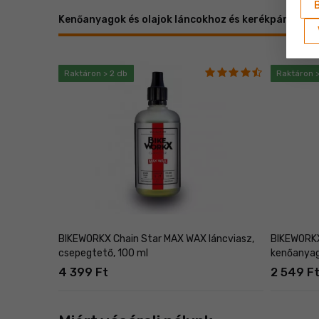
Kenőanyagok és olajok láncokhoz és kerékpárhoz
Táplálékkiegészítők és fitness-kiegészítők
Szerszám
Raktáron > 2 db
Raktáron >
BIKEWORKX Chain Star MAX WAX láncviasz,
BIKEWORKX 
csepegtető, 100 ml
kenőanyag
4 399 Ft
2 549 F