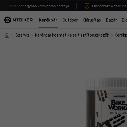
Európa legnagyobb kerékpáros portálja
Ellenőrzött webáruház t
Kerékpár
Outdoor
Kiárusítás
Bazár
Bl
home
navigate_next
navigate_next
navigate_next
Szerviz
Kerékpár kozmetika és tisztítóeszközök
Kerékp