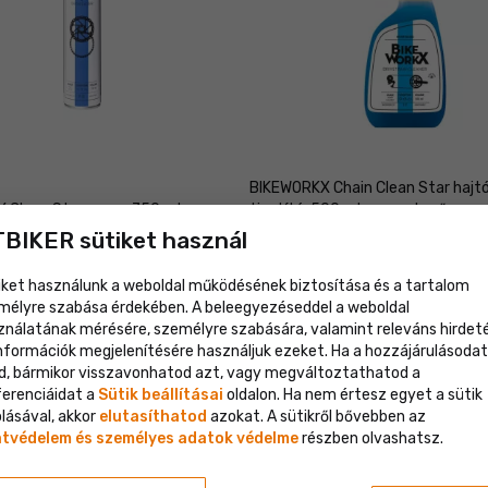
BIKEWORKX Chain Clean Star haj
 Clean Star spray, 750 ml
tisztító, 500 ml, permetező
BIKER sütiket használ
t
3 999 Ft
iket használunk a weboldal működésének biztosítása és a tartalom
mélyre szabása érdekében. A beleegyezéseddel a weboldal
lhatod
ználatának mérésére, személyre szabására, valamint releváns hirdet
információk megjelenítésére használjuk ezeket. Ha a hozzájárulásodat
d, bármikor visszavonhatod azt, vagy megváltoztathatod a
ferenciáidat a
Sütik beállításai
oldalon. Ha nem értesz egyet a sütik
lásával, akkor
elutasíthatod
azokat. A sütikről bővebben az
tvédelem és személyes adatok védelme
részben olvashatsz.