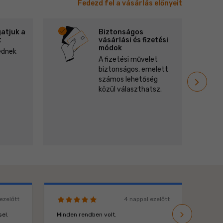
Fedezd fel a vásárlás előnyeit
atjuk a
Biztonságos
t
vásárlási és fizetési
módok
ednek
A fizetési művelet
biztonságos, emelett
navigate_next
számos lehetőség
ďalší
közül választhatsz.
ezelőtt
4 nappal ezelőtt
navigate_next
következ
el.
Minden rendben volt.
Elége