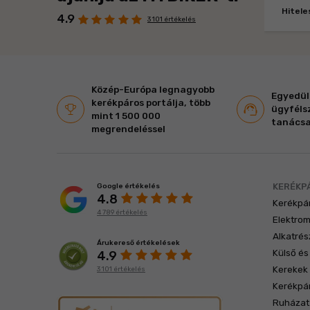
Hitele
4.9
3 101 értékelés
Közép-Európa legnagyobb
Egyedül
kerékpáros portálja, több
ügyféls
mint 1 500 000
tanács
megrendeléssel
KERÉKP
Google értékelés
4.8
Kerékpá
4 789 értékelés
Elektro
Alkatrés
Árukereső értékelések
Külső és
4.9
Kerekek 
3 101 értékelés
Kerékpá
Ruházat