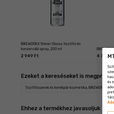
BIKEWORKX Shiner Glossy tisztító és
konzerváló spray, 200 ml
BIKEWORKX
MT
2 949 Ft
4 399 F
Süt
sze
Ezeket a kereséseket is megpróbá
has
és 
ado
Tisztítószerek és kerékpár kozmetika, BIKEWORKX
pre
táro
Ada
Ehhez a termékhez javasoljuk