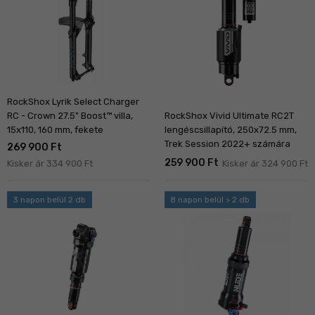
RockShox Lyrik Select Charger
RC - Crown 27.5" Boost™ villa,
RockShox Vivid Ultimate RC2T
15x110, 160 mm, fekete
lengéscsillapító, 250x72.5 mm,
Trek Session 2022+ számára
269 900 Ft
259 900 Ft
Kisker ár 334 900 Ft
Kisker ár 324 900 Ft
3 napon belül 2 db
8 napon belül > 2 db