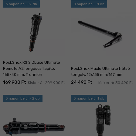
3 napon belül 2 db
8 napon belül 1 db
RockShox RS SIDLuxe Ultimate
Remote A2 lengéscsillapító,
RockShox Maxle Ultimate hátsó
165x40 mm, Trunnion
tengely, 12x135 mm/167 mm
169 900 Ft
24 490 Ft
Kisker ár 209 900 Ft
Kisker ár 30 490 Ft
3 napon belül > 2 db
3 napon belül 1 db