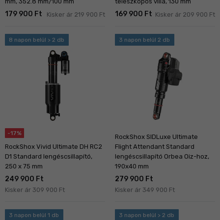
mm, 352.8 mm/100 mm
teleszkópos villa, 130 mm
179 900 Ft
169 900 Ft
Kisker ár 219 900 Ft
Kisker ár 209 900 Ft
8 napon belül > 2 db
3 napon belül 2 db
-17%
RockShox SIDLuxe Ultimate
RockShox Vivid Ultimate DH RC2
Flight Attendant Standard
D1 Standard lengéscsillapító,
lengéscsillapító Orbea Oiz-hoz,
250 x 75 mm
190x40 mm
249 900 Ft
279 900 Ft
Kisker ár 309 900 Ft
Kisker ár 349 900 Ft
3 napon belül 1 db
3 napon belül > 2 db