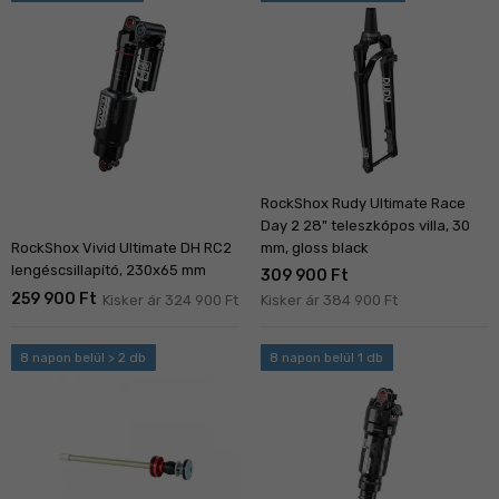
RockShox Rudy Ultimate Race
Day 2 28" teleszkópos villa, 30
mm, gloss black
RockShox Vivid Ultimate DH RC2
lengéscsillapító, 230x65 mm
309 900 Ft
259 900 Ft
Kisker ár 324 900 Ft
Kisker ár 384 900 Ft
8 napon belül > 2 db
8 napon belül 1 db