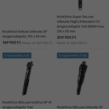
RockShox Super DeLuxe
Ultimate Flight Attendant C2
lengéscsillapító Yeti SB140-hoz,
210 x 55 mm
RockShox Sidluxe Ultimate 2P
lengéscsillapító, 190 x 45 mm
309 900 Ft
169 900 Ft
Kisker ár 209 900 Ft
Kisker ár 384 900 Ft
3 napon belül 1 db
3 napon belül > 2 db
RockShox SIDLuxe IsoStrut 2P A1
lengéscsillapító Trek
RockShox SIDLuxe Ultimate 3P