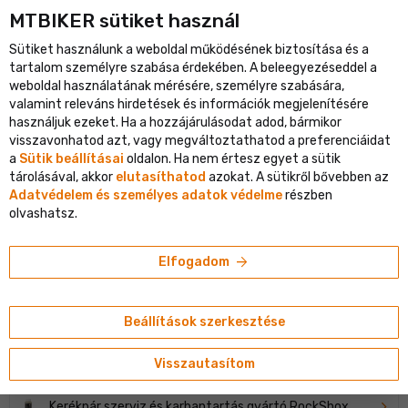
MTBIKER sütiket használ
ópa legnagyobb kerékpáros portálja
Ellenőrzött webáruház több
Sütiket használunk a weboldal működésének biztosítása és a
shopping_cart
person
menu
HU
tartalom személyre szabása érdekében. A beleegyezéseddel a
weboldal használatának mérésére, személyre szabására,
Keresés
search
valamint releváns hirdetések és információk megjelenítésére
használjuk ezeket. Ha a hozzájárulásodat adod, bármikor
visszavonhatod azt, vagy megváltoztathatod a preferenciáidat
navigate_next
Shop
RockShox
a
Sütik beállításai
oldalon. Ha nem értesz egyet a sütik
tárolásával, akkor
elutasíthatod
azokat. A sütikről bővebben az
Adatvédelem és személyes adatok védelme
részben
MÁRKA ROCKSHOX
olvashatsz.
arrow_forward
Alkatrészek kerékpárhoz gyártó RockShox
Elfogadom
Átütőtengelyek gyártó RockShox
Beállítások szerkesztése
Kerékpáros kiegészítők gyártó RockShox
Visszautasítom
Kerékpár szerviz és karbantartás gyártó RockShox