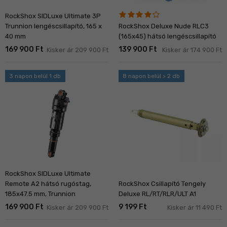
RockShox SIDLuxe Ultimate 3P
Trunnion lengéscsillapító, 165 x
RockShox Deluxe Nude RLC3
40 mm
(165x45) hátsó lengéscsillapító
169 900 Ft
139 900 Ft
Kisker ár 209 900 Ft
Kisker ár 174 900 Ft
3 napon belül 1 db
8 napon belül > 2 db
RockShox SIDLuxe Ultimate
Remote A2 hátsó rugóstag,
RockShox Csillapító Tengely
185x47.5 mm, Trunnion
Deluxe RL/RT/RLR/ULT A1
169 900 Ft
9 199 Ft
Kisker ár 209 900 Ft
Kisker ár 11 490 Ft