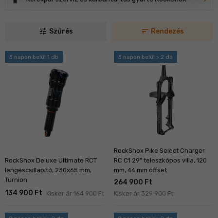
tune
sort
Szűrés
Rendezés
3 napon belül 1 db
3 napon belül > 2 db
RockShox Pike Select Charger
RC C1 29" teleszkópos villa, 120
RockShox Deluxe Ultimate RCT
mm, 44 mm offset
lengéscsillapító, 230x65 mm,
Turnion
264 900 Ft
134 900 Ft
Kisker ár 164 900 Ft
Kisker ár 329 900 Ft