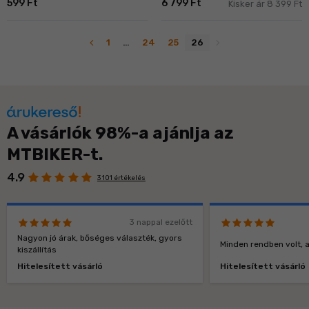
599 Ft
6 799 Ft
Kisker ár 8 399 Ft
navigate_before
navigate_next
1
…
24
25
26
A vásárlók 98%-a ajánlja az
MTBIKER-t.
4.9
3 101 értékelés
3 nappal ezelőtt
Nagyon jó árak, bőséges választék, gyors
Minden rendben volt, a
kiszállítás
Hitelesített vásárló
Hitelesített vásárló