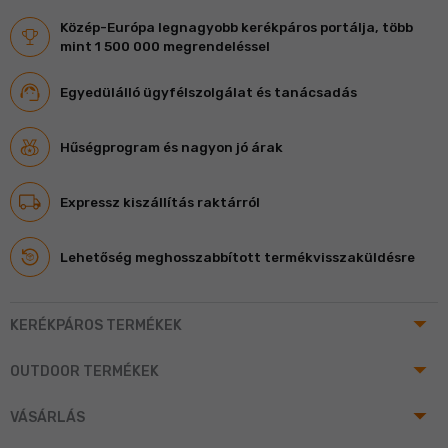
Közép-Európa legnagyobb kerékpáros portálja, több
mint 1 500 000 megrendeléssel
Egyedülálló ügyfélszolgálat és tanácsadás
Hűségprogram és nagyon jó árak
Expressz kiszállítás raktárról
Lehetőség meghosszabbított termékvisszaküldésre
arrow_drop_up
KERÉKPÁROS TERMÉKEK
arrow_drop_up
OUTDOOR TERMÉKEK
arrow_drop_up
VÁSÁRLÁS