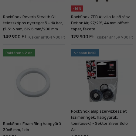
-16%
RockShox Reverb Stealth C1
RockShox ZEB A1 villa felső rész
teleszkópos nyeregcső + 1X kar,
DebonAir, 27/29", 44 mm offset,
Ø-31.6 mm, 519.5 mm/200 mm
taper, fekete
149 900 Ft
129 900 Ft
Kisker ár 184 900 Ft
Kisker ár 159 900 Ft
Raktáron > 2 db
6 napon belül
RockShox alap szervizkészlet
(szimeringek, habgyűrűk,
tömítések) - Sektor Silver Solo
RockShox Foam Ring habgyűrű
Air
30x5 mm, 1 db