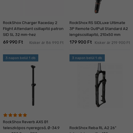
RockShox Charger Raceday 2
RockShox RS SIDLuxe Ultimate
Flight Attendant csillapító patron
3P Remote OutPull Standard A2
SID SL 32 mm-hez
lengéscsillapító, 210x50 mm
69 990 Ft
179 900 Ft
Kisker ár 86 990 Ft
Kisker ár 219 900 Ft
3 napon belül 1 db
3 napon belül 1 db
RockShox Reverb AXS B1
teleszkópos nyeregcső, Ø-34.9
RockShox Reba RL A2 26"