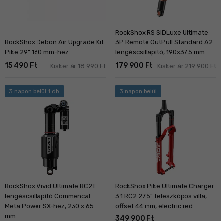
RockShox RS SIDLuxe Ultimate
RockShox Debon Air Upgrade Kit
3P Remote OutPull Standard A2
Pike 29" 160 mm-hez
lengéscsillapító, 190x37.5 mm
15 490 Ft
179 900 Ft
Kisker ár 18 990 Ft
Kisker ár 219 900 Ft
3 napon belül 1 db
3 napon belül
RockShox Pike Ultimate Charger
RockShox Vivid Ultimate RC2T
3.1 RC2 27.5" teleszkópos villa,
lengéscsillapító Commencal
offset 44 mm, electric red
Meta Power SX-hez, 230 x 65
mm
349 900 Ft