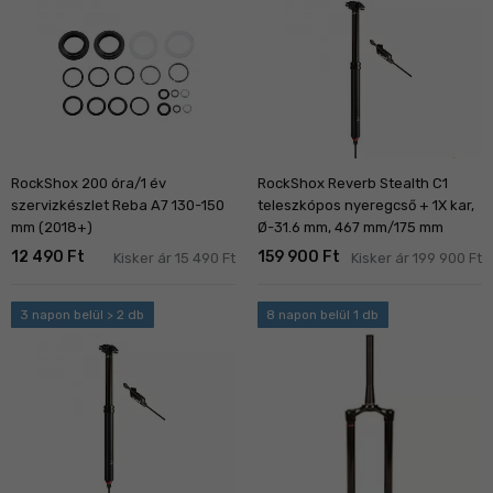
RockShox 200 óra/1 év
RockShox Reverb Stealth C1
szervizkészlet Reba A7 130-150
teleszkópos nyeregcső + 1X kar,
mm (2018+)
Ø-31.6 mm, 467 mm/175 mm
12 490 Ft
159 900 Ft
Kisker ár 15 490 Ft
Kisker ár 199 900 Ft
3 napon belül > 2 db
8 napon belül 1 db