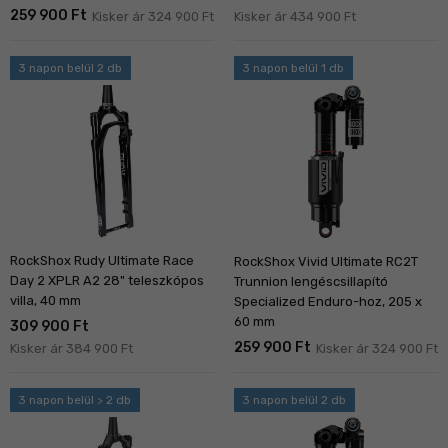
259 900 Ft
Kisker ár 324 900 Ft
Kisker ár 434 900 Ft
3 napon belül 2 db
3 napon belül 1 db
RockShox Rudy Ultimate Race
RockShox Vivid Ultimate RC2T
Day 2 XPLR A2 28" teleszkópos
Trunnion lengéscsillapító
villa, 40 mm
Specialized Enduro-hoz, 205 x
60 mm
309 900 Ft
259 900 Ft
Kisker ár 384 900 Ft
Kisker ár 324 900 Ft
3 napon belül > 2 db
3 napon belül 2 db