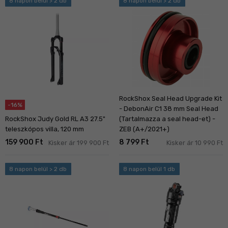
8 napon belül > 2 db
8 napon belül > 2 db
RockShox Seal Head Upgrade Kit
-16%
- DebonAir C1 38 mm Seal Head
RockShox Judy Gold RL A3 27.5"
(Tartalmazza a seal head-et) -
teleszkópos villa, 120 mm
ZEB (A+/2021+)
159 900 Ft
8 799 Ft
Kisker ár 199 900 Ft
Kisker ár 10 990 Ft
8 napon belül > 2 db
8 napon belül 1 db